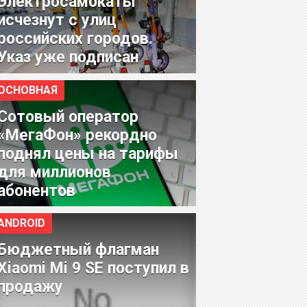
Электросамокаты
исчезнут с улиц
российских городов.
Указ уже подписан
ОСНОВНАЯ
Сотовый оператор
«МегаФон» рекордно
поднял цены на тарифы
для миллионов
абонентов
ANDROID
Бюджетный флагман
Xiaomi Mi 9 SE поступил в
продажу