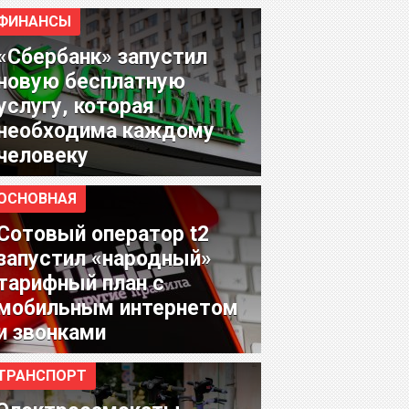
ФИНАНСЫ
«Сбербанк» запустил
новую бесплатную
услугу, которая
необходима каждому
человеку
ОСНОВНАЯ
Сотовый оператор t2
запустил «народный»
тарифный план с
мобильным интернетом
и звонками
ТРАНСПОРТ