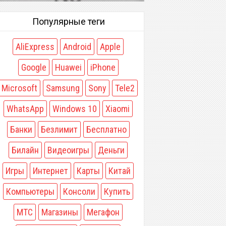
Популярные теги
AliExpress
Android
Apple
Google
Huawei
iPhone
Microsoft
Samsung
Sony
Tele2
WhatsApp
Windows 10
Xiaomi
Банки
Безлимит
Бесплатно
Билайн
Видеоигры
Деньги
Игры
Интернет
Карты
Китай
Компьютеры
Консоли
Купить
МТС
Магазины
Мегафон