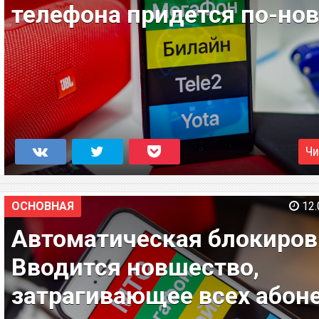
телефона придется по-но
Чи
ОСНОВНАЯ
12.
Автоматическая блокиров
Вводится новшество,
затрагивающее всех абон