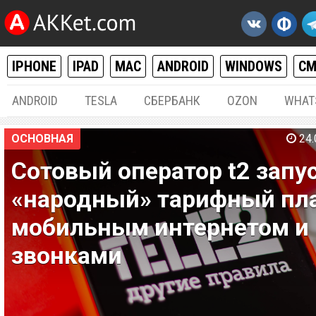
IPHONE
IPAD
MAC
ANDROID
WINDOWS
С
ANDROID
TESLA
СБЕРБАНК
OZON
WHAT
ОСНОВНАЯ
24.
Сотовый оператор t2 запу
«народный» тарифный пла
мобильным интернетом и
звонками