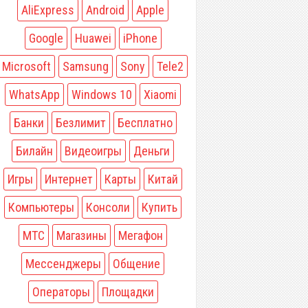
AliExpress
Android
Apple
Google
Huawei
iPhone
Microsoft
Samsung
Sony
Tele2
WhatsApp
Windows 10
Xiaomi
Банки
Безлимит
Бесплатно
Билайн
Видеоигры
Деньги
Игры
Интернет
Карты
Китай
Компьютеры
Консоли
Купить
МТС
Магазины
Мегафон
Мессенджеры
Общение
Операторы
Площадки