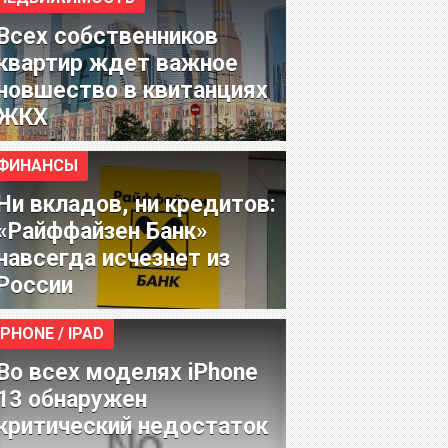
Всех собственников
квартир ждет важное
новшество в квитанциях
ЖКХ
ФИНАНСЫ
Ни вкладов, ни кредитов:
«Райффайзен Банк»
навсегда исчезнет из
России
IPHONE / IPAD
Во всех моделях iPhone
13 обнаружен
критический недостаток