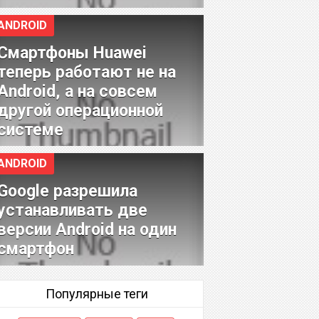
ANDROID
Смартфоны Huawei
теперь работают не на
Android, а на совсем
другой операционной
системе
ANDROID
Google разрешила
устанавливать две
версии Android на один
смартфон
Популярные теги