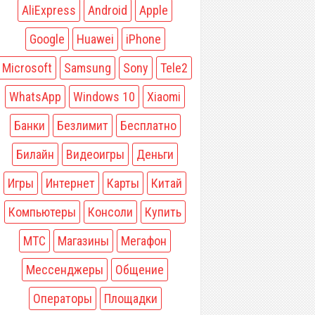
AliExpress
Android
Apple
Google
Huawei
iPhone
Microsoft
Samsung
Sony
Tele2
WhatsApp
Windows 10
Xiaomi
Банки
Безлимит
Бесплатно
Билайн
Видеоигры
Деньги
Игры
Интернет
Карты
Китай
Компьютеры
Консоли
Купить
МТС
Магазины
Мегафон
Мессенджеры
Общение
Операторы
Площадки