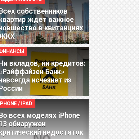
Всех собственников
квартир ждет важное
новшество в квитанциях
ЖКХ
ФИНАНСЫ
Ни вкладов, ни кредитов:
«Райффайзен Банк»
навсегда исчезнет из
России
IPHONE / IPAD
Во всех моделях iPhone
13 обнаружен
критический недостаток