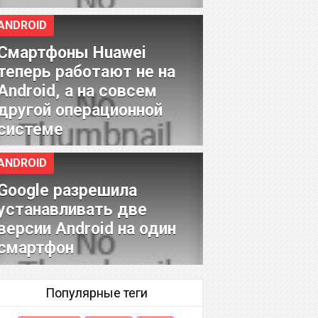
ANDROID
Смартфоны Huawei
теперь работают не на
Android, а на совсем
другой операционной
системе
ANDROID
Google разрешила
устанавливать две
версии Android на один
смартфон
Популярные теги