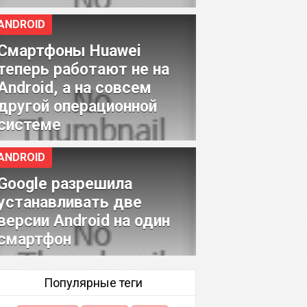
ANDROID
Смартфоны Huawei
теперь работают не на
Android, а на совсем
другой операционной
системе
ANDROID
Google разрешила
устанавливать две
версии Android на один
смартфон
Популярные теги