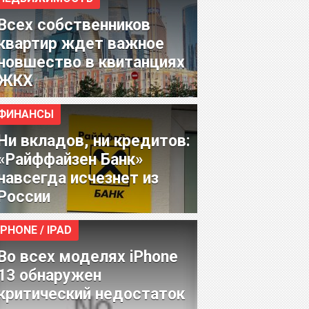
Всех собственников
квартир ждет важное
новшество в квитанциях
ЖКХ
ФИНАНСЫ
Ни вкладов, ни кредитов:
«Райффайзен Банк»
навсегда исчезнет из
России
IPHONE / IPAD
Во всех моделях iPhone
13 обнаружен
критический недостаток