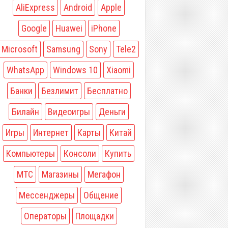
AliExpress
Android
Apple
Google
Huawei
iPhone
Microsoft
Samsung
Sony
Tele2
WhatsApp
Windows 10
Xiaomi
Банки
Безлимит
Бесплатно
Билайн
Видеоигры
Деньги
Игры
Интернет
Карты
Китай
Компьютеры
Консоли
Купить
МТС
Магазины
Мегафон
Мессенджеры
Общение
Операторы
Площадки