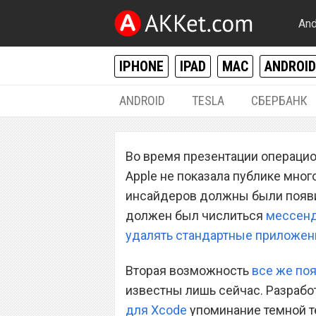
And
IPHONE
IPAD
MAC
ANDROID
ANDROID
TESLA
СБЕРБАНК
IPHONE / IPAD
Во время презентации операци
В iOS 10 обнар
Apple не показала публике мно
оформления
инсайдеров должны были появи
должен был числиться
мессенд
удалять стандартные приложен
Вторая возможность
все же по
известны лишь сейчас. Разраб
для Xcode
упоминание темной т