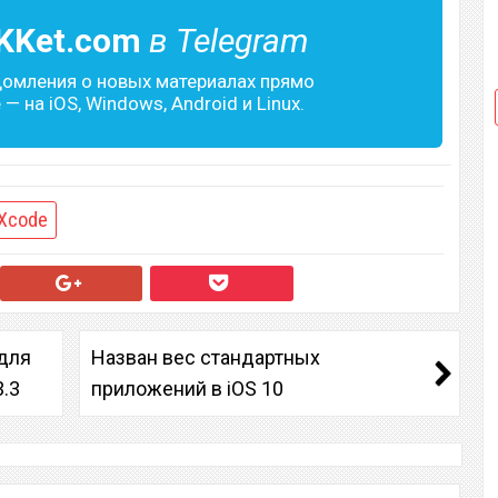
KKet.com
в Telegram
домления о новых материалах прямо
— на iOS, Windows, Android и Linux.
Xcode
для
Назван вес стандартных
.3
приложений в iOS 10