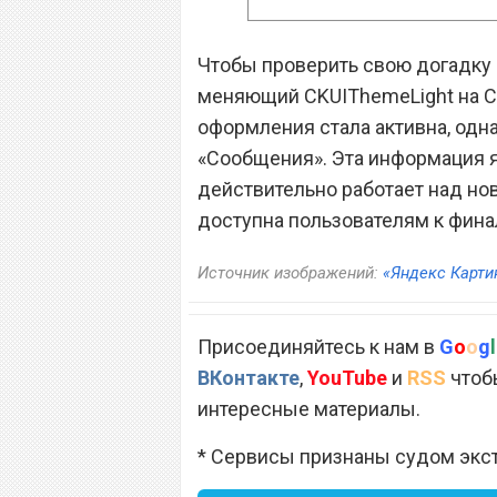
Чтобы проверить свою догадку 
меняющий CKUIThemeLight на CK
оформления стала активна, одн
«Сообщения». Эта информация яв
действительно работает над нов
доступна пользователям к фина
Источник изображений:
«Яндекс Карти
Присоединяйтесь к нам в
G
o
o
g
l
ВКонтакте
,
YouTube
и
RSS
чтобы
интересные материалы.
* Сервисы признаны судом экс