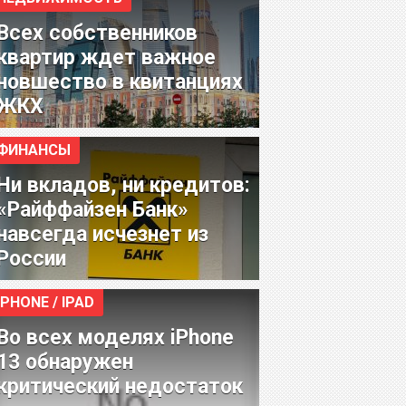
Всех собственников
квартир ждет важное
новшество в квитанциях
ЖКХ
ФИНАНСЫ
Ни вкладов, ни кредитов:
«Райффайзен Банк»
навсегда исчезнет из
России
IPHONE / IPAD
Во всех моделях iPhone
13 обнаружен
критический недостаток