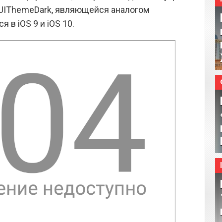
CKUIThemeDark, являющейся аналогом
 в iOS 9 и iOS 10.