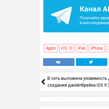
Канал
A
Получайте уве
в мессенджере 
Apple
iOS 10
iPad
iPhone
В сеть выложена уязвимость 
создания джейлбрейка iOS 9.3