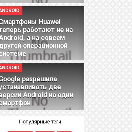
ANDROID
Смартфоны Huawei
теперь работают не на
Android, а на совсем
другой операционной
системе
ANDROID
Google разрешила
устанавливать две
версии Android на один
смартфон
Популярные теги