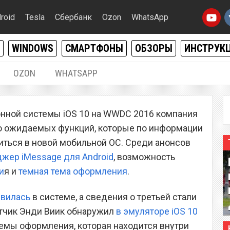
roid
Tesla
Сбербанк
Ozon
WhatsApp
WINDOWS
СМАРТФОНЫ
ОБЗОРЫ
ИНСТРУК
OZON
WHATSAPP
16.06.2016
|
0
онной системы iOS 10 на WWDC 2016 компания
ужили темный режим
го ожидаемых функций, которые по информации
ться в новой мобильной ОС. Среди анонсов
жер iMessage для Android
, возможность
и
я и
темная тема оформления
.
явилась
в системе, а сведения о третьей стали
отчик Энди Виик обнаружил
в эмуляторе iOS 10
емы оформления, которая находится внутри