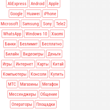
AliExpress
Android
Apple
Google
Huawei
iPhone
Microsoft
Samsung
Sony
Tele2
WhatsApp
Windows 10
Xiaomi
Банки
Безлимит
Бесплатно
Билайн
Видеоигры
Деньги
Игры
Интернет
Карты
Китай
Компьютеры
Консоли
Купить
МТС
Магазины
Мегафон
Мессенджеры
Общение
Операторы
Площадки