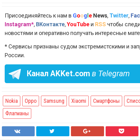
Присоединяйтесь к нам в
G
o
o
g
l
e
News
,
Twitter
,
Fac
Instagram*
,
ВКонтакте
,
YouTube
и
RSS
чтобы следи
новостями и оперативно получать интересные мат
* Сервисы признаны судом экстремистскими и за
России.
Канал
AKKet.com
в Telegram
Nokia
Oppo
Samsung
Xiaomi
Смартфоны
Спис
Флагманы