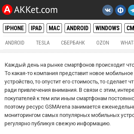
IPHONE
IPAD
MAC
ANDROID
WINDOWS
С
ANDROID
TESLA
СБЕРБАНК
OZON
WHAT
ANDROID
,
IPHONE / IPAD
29.
Каждый день на рынке смартфонов происходит что
Топ-10 самых популярных
То какая-то компания представит новое мобильное
устройство, то опустит его стоимость, то сделает ч
смартфонов в конце октяб
ради привлечения внимания. В связи с этим, интер
2017 года
покупателей к тем или иным смартфонам постоянно
поэтому ресурс GSMArena занимается еженедель
мониторингом самых популярных мобильных устро
регулярно публикуя свежую информацию.