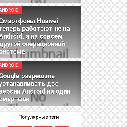
ANDROID
Смартфоны Huawei
теперь работают не на
Android, а на совсем
другой операционной
системе
ANDROID
Google разрешила
устанавливать две
версии Android на один
смартфон
Популярные теги