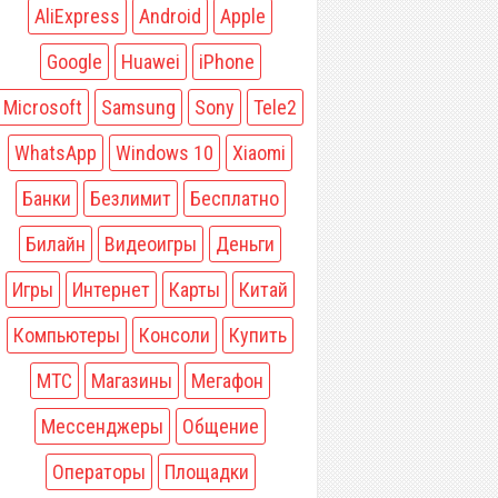
AliExpress
Android
Apple
Google
Huawei
iPhone
Microsoft
Samsung
Sony
Tele2
WhatsApp
Windows 10
Xiaomi
Банки
Безлимит
Бесплатно
Билайн
Видеоигры
Деньги
Игры
Интернет
Карты
Китай
Компьютеры
Консоли
Купить
МТС
Магазины
Мегафон
Мессенджеры
Общение
Операторы
Площадки