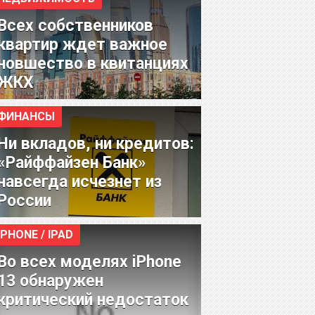
Всех собственников
квартир ждет важное
новшество в квитанциях
ЖКХ
ФИНАНСЫ
Ни вкладов, ни кредитов:
«Райффайзен Банк»
навсегда исчезнет из
России
IPHONE / IPAD
Во всех моделях iPhone
13 обнаружен
критический недостаток