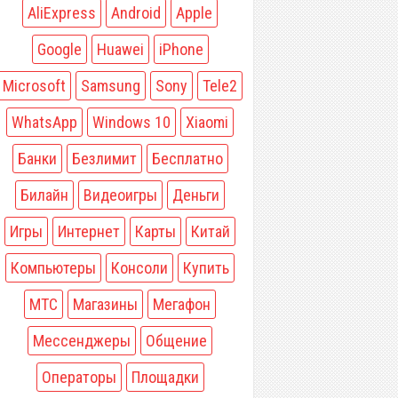
AliExpress
Android
Apple
Google
Huawei
iPhone
Microsoft
Samsung
Sony
Tele2
WhatsApp
Windows 10
Xiaomi
Банки
Безлимит
Бесплатно
Билайн
Видеоигры
Деньги
Игры
Интернет
Карты
Китай
Компьютеры
Консоли
Купить
МТС
Магазины
Мегафон
Мессенджеры
Общение
Операторы
Площадки