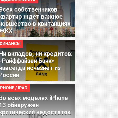
Всех собственников
квартир ждет важное
новшество в квитанциях
ЖКХ
ФИНАНСЫ
Ни вкладов, ни кредитов:
«Райффайзен Банк»
навсегда исчезнет из
России
IPHONE / IPAD
Во всех моделях iPhone
13 обнаружен
критический недостаток