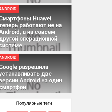
ANDROID
Смартфоны Huawei
теперь работают не на
Android, а на совсем
другой операционной
системе
ANDROID
Google разрешила
устанавливать две
версии Android на один
смартфон
Популярные теги