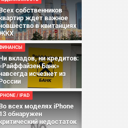
Всех собственников
квартир ждет важное
новшество в квитанциях
ЖКХ
ФИНАНСЫ
Ни вкладов, ни кредитов:
«Райффайзен Банк»
навсегда исчезнет из
России
IPHONE / IPAD
Во всех моделях iPhone
13 обнаружен
критический недостаток