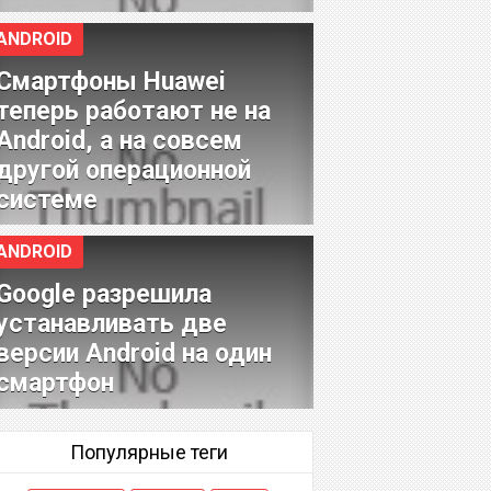
ANDROID
Смартфоны Huawei
теперь работают не на
Android, а на совсем
другой операционной
системе
ANDROID
Google разрешила
устанавливать две
версии Android на один
смартфон
Популярные теги