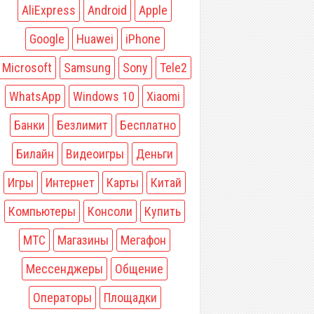
AliExpress
Android
Apple
Google
Huawei
iPhone
Microsoft
Samsung
Sony
Tele2
WhatsApp
Windows 10
Xiaomi
Банки
Безлимит
Бесплатно
Билайн
Видеоигры
Деньги
Игры
Интернет
Карты
Китай
Компьютеры
Консоли
Купить
МТС
Магазины
Мегафон
Мессенджеры
Общение
Операторы
Площадки