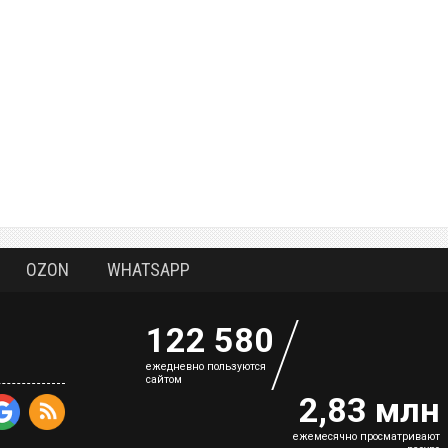
OZON
WHATSAPP
122 580
eжедневно пользуются
сайтом
2,83 млн
ежемесячно просматривают