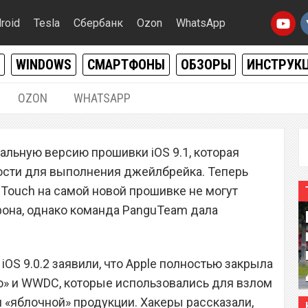
roid
Tesla
Сбербанк
Ozon
WhatsApp
WINDOWS
СМАРТФОНЫ
ОБЗОРЫ
ИНСТРУК
OZON
WHATSAPP
23.10.2015
|
0
льную версию прошивки iOS 9.1, которая
 о джейлбрейке для
ости для выполнения джейлбрейка. Теперь
1
d Touch на самой новой прошивке не могут
фона, однако команда PanguTeam дала
iOS 9.0.2 заявили, что Apple полностью закрыла
о» и WWDC, которые использовались для взлом
 «яблочной» продукции. Хакеры рассказали,