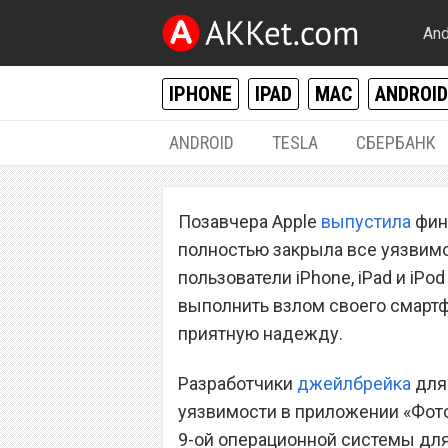
And
IPHONE
IPAD
MAC
ANDROID
ANDROID
TESLA
СБЕРБАНК
ДЖЕЙЛБРЕЙК
Позавчера Apple
выпустила
фина
Все подробности
полностью закрыла все уязвим
прошивки iOS 9.
пользователи iPhone, iPad и iPo
выполнить взлом своего смарт
приятную надежду.
Разработчики
джейлбрейка
для 
уязвимости в приложении «Фот
9-ой операционной системы для