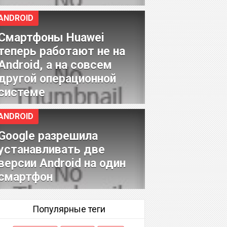
ANDROID
Смартфоны Huawei
теперь работают не на
Android, а на совсем
другой операционной
системе
ANDROID
Google разрешила
устанавливать две
версии Android на один
смартфон
Популярные теги