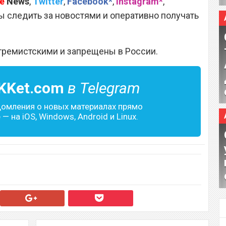
e
News
,
Twitter
,
Facebook*
,
Instagram*
,
 следить за новостями и оперативно получать
тремистскими и запрещены в России.
KKet.com
в Telegram
домления о новых материалах прямо
— на iOS, Windows, Android и Linux.