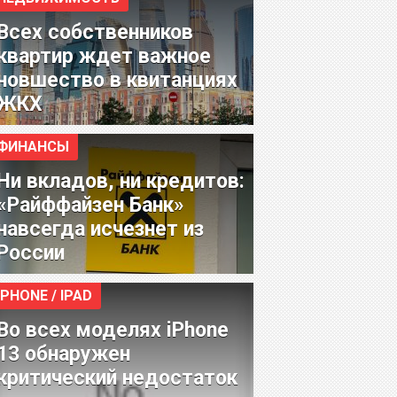
Всех собственников
квартир ждет важное
новшество в квитанциях
ЖКХ
ФИНАНСЫ
Ни вкладов, ни кредитов:
«Райффайзен Банк»
навсегда исчезнет из
России
IPHONE / IPAD
Во всех моделях iPhone
13 обнаружен
критический недостаток