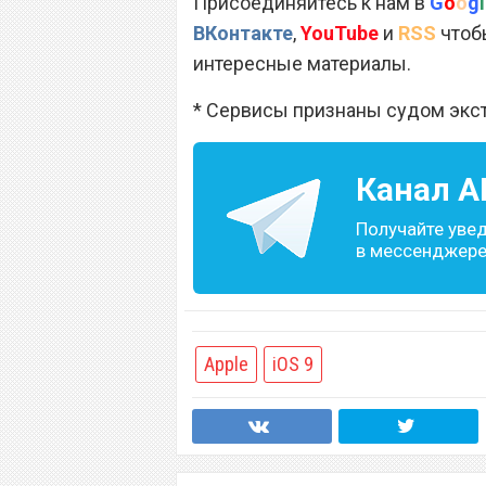
Присоединяйтесь к нам в
G
o
o
g
l
ВКонтакте
,
YouTube
и
RSS
чтобы
интересные материалы.
* Сервисы признаны судом экс
Канал
A
Получайте уве
в мессенджере 
Apple
iOS 9