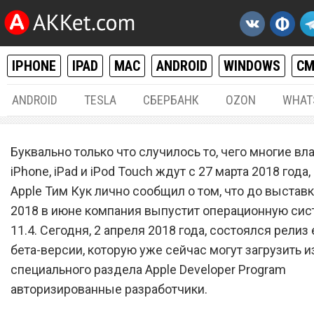
IPHONE
IPAD
MAC
ANDROID
WINDOWS
С
ANDROID
TESLA
СБЕРБАНК
OZON
WHAT
IPHONE / IPAD
02.
Буквально только что случилось то, чего многие в
Apple выпустила iOS 11.4 
iPhone, iPad и iPod Touch ждут с 27 марта 2018 года,
Apple Тим Кук лично сообщил о том, что до выста
для iPhone и iPad, добавив
2018 в июне компания выпустит операционную сис
поддержку AirPlay 2 и но
11.4. Сегодня, 2 апреля 2018 года, состоялся релиз
возможности
бета-версии, которую уже сейчас могут загрузить и
специального раздела Apple Developer Program
авторизированные разработчики.