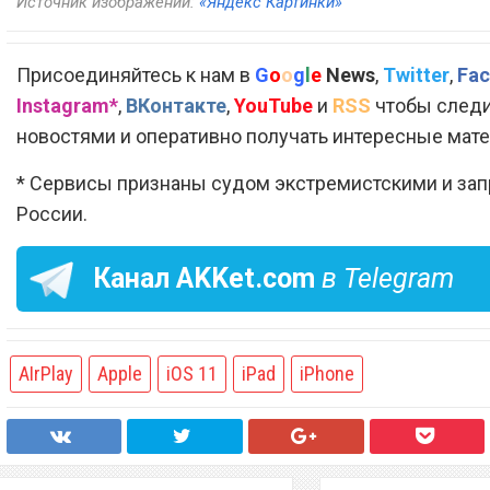
Источник изображений:
«Яндекс Картинки»
Присоединяйтесь к нам в
G
o
o
g
l
e
News
,
Twitter
,
Fac
Instagram*
,
ВКонтакте
,
YouTube
и
RSS
чтобы следи
новостями и оперативно получать интересные мат
* Сервисы признаны судом экстремистскими и за
России.
Канал
AKKet.com
в Telegram
AIrPlay
Apple
iOS 11
iPad
iPhone