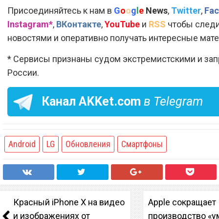
Присоединяйтесь к нам в
G
o
o
g
l
e
News
,
Twitter
,
Fac
Instagram*
,
ВКонтакте
,
YouTube
и
RSS
чтобы следи
новостями и оперативно получать интересные мат
* Сервисы признаны судом экстремистскими и за
России.
Канал
AKKet.com
в Telegram
Android
LG
Обновления
Смартфоны
Красный iPhone X на видео
Apple сокращает
и изображениях от
производство «у