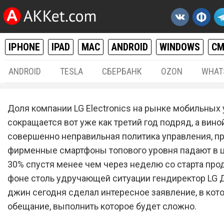
IPHONE
IPAD
MAC
ANDROID
WINDOWS
С
ANDROID
TESLA
СБЕРБАНК
OZON
WHAT
ANDROID
12.
Доля компании LG Electronics на рынке мобильных
LG пообещала в несколько
сокращается вот уже как третий год подряд, а вин
совершенно неправильная политика управления, пр
ускорить выпуск обновле
фирменные смартфоны топового уровня падают в ц
Android для смартфонов
30% спустя менее чем через неделю со старта про
фоне столь удручающей ситуации гендиректор LG 
джин сегодня сделал интересное заявление, в кот
обещание, выполнить которое будет сложно.