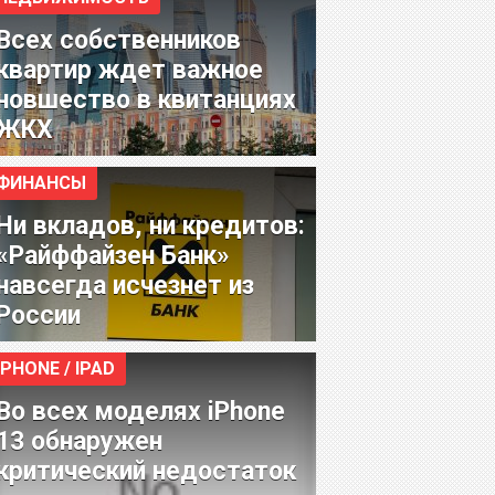
Всех собственников
квартир ждет важное
новшество в квитанциях
ЖКХ
ФИНАНСЫ
Ни вкладов, ни кредитов:
«Райффайзен Банк»
навсегда исчезнет из
России
IPHONE / IPAD
Во всех моделях iPhone
13 обнаружен
критический недостаток