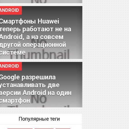
ANDROID
Смартфоны Huawei
теперь работают не на
Android, а на совсем
другой операционной
системе
ANDROID
Google разрешила
устанавливать две
версии Android на один
смартфон
Популярные теги