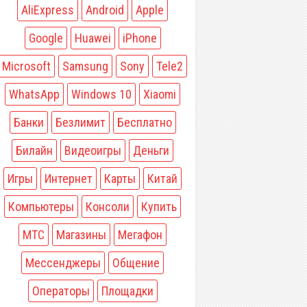
AliExpress
Android
Apple
Google
Huawei
iPhone
Microsoft
Samsung
Sony
Tele2
WhatsApp
Windows 10
Xiaomi
Банки
Безлимит
Бесплатно
Билайн
Видеоигры
Деньги
Игры
Интернет
Карты
Китай
Компьютеры
Консоли
Купить
МТС
Магазины
Мегафон
Мессенджеры
Общение
Операторы
Площадки