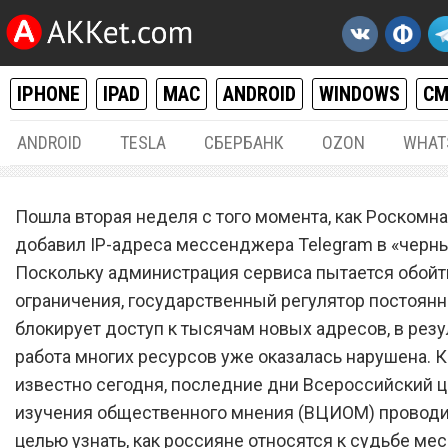
IPHONE
IPAD
MAC
ANDROID
WINDOWS
С
ANDROID
TESLA
СБЕРБАНК
OZON
WHAT
РАЗНОЕ
24.
Пошла вторая неделя с того момента, как Роскомн
Большинству россиян все
добавил IP-адреса мессенджера Telegram в «черны
Поскольку администрация сервиса пытается обойт
на судьбу Telegram
ограничения, государственный регулятор постоянн
блокирует доступ к тысячам новых адресов, в резу
работа многих ресурсов уже оказалась нарушена. К
известно сегодня, последние дни Всероссийский 
изучения общественного мнения (ВЦИОМ) проводи
целью узнать, как россияне относятся к судьбе м