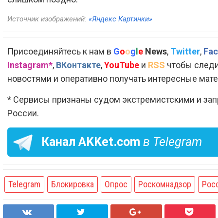
Источник изображений:
«Яндекс Картинки»
Присоединяйтесь к нам в
G
o
o
g
l
e
News
,
Twitter
,
Fac
Instagram*
,
ВКонтакте
,
YouTube
и
RSS
чтобы следи
новостями и оперативно получать интересные мат
* Сервисы признаны судом экстремистскими и за
России.
Канал
AKKet.com
в Telegram
Telegram
Блокировка
Опрос
Роскомнадзор
Рос