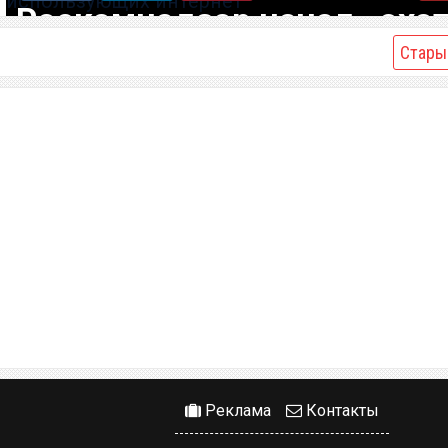
Роскомнадзор начал «охот
россиян, использующих
Стары
интернет
Реклама
Контакты