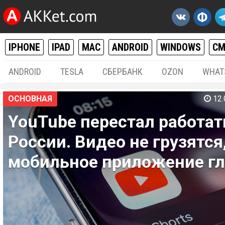
IPHONE
IPAD
MAC
ANDROID
WINDOWS
С
ANDROID
TESLA
СБЕРБАНК
OZON
WHAT
ОСНОВНАЯ
12.
YouTube перестал работат
России. Видео не грузятся,
мобильное приложение г