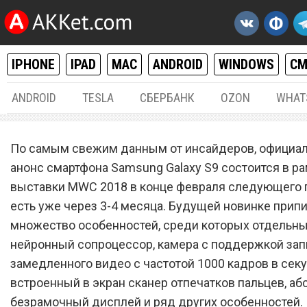
IPHONE
IPAD
MAC
ANDROID
WINDOWS
С
ANDROID
TESLA
СБЕРБАНК
OZON
WHAT
РАЗНОЕ
24.
По самым свежим данным от инсайдеров, официа
Samsung готовит что-то к
анонс смартфона Samsung Galaxy S9 состоится в р
выставки MWC 2018 в конце февраля следующего г
к анонсу Galaxy S9
есть уже через 3-4 месяца. Будущей новинке при
множество особенностей, среди которых отдельн
нейронный сопроцессор, камера с поддержкой зап
замедленного видео с частотой 1000 кадров в секу
встроенный в экран сканер отпечатков пальцев, а
безрамочный дисплей и ряд других особенностей.