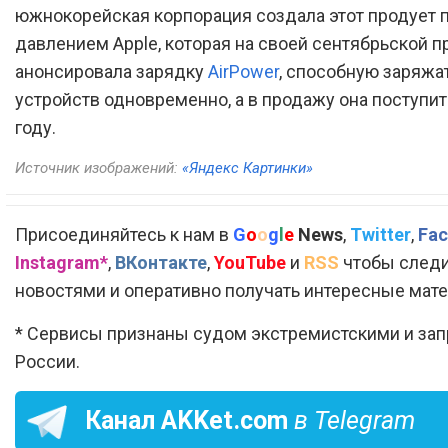
южнокорейская корпорация создала этот продует 
давлением Apple, которая на своей сентябрьской п
анонсировала зарядку
AirPower
, способную заряжат
устройств одновременно, а в продажу она поступит
году.
Источник изображений:
«Яндекс Картинки»
Присоединяйтесь к нам в
G
o
o
g
l
e
News
,
Twitter
,
Fac
Instagram*
,
ВКонтакте
,
YouTube
и
RSS
чтобы следи
новостями и оперативно получать интересные мат
* Сервисы признаны судом экстремистскими и за
России.
Канал
AKKet.com
в Telegram