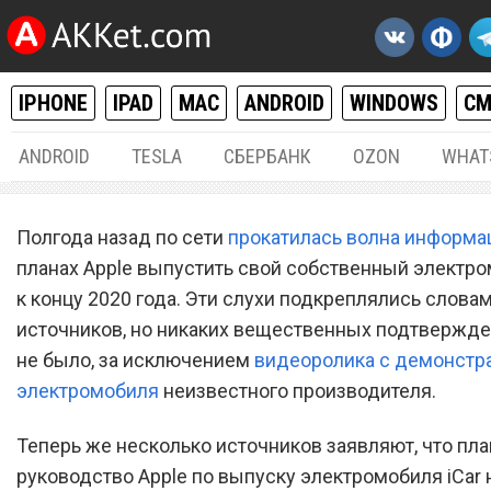
IPHONE
IPAD
MAC
ANDROID
WINDOWS
С
ANDROID
TESLA
СБЕРБАНК
OZON
WHAT
РАЗНОЕ
22.
Полгода назад по сети
прокатилась волна информа
Выход электромобиля App
планах Apple выпустить свой собственный электро
к концу 2020 года. Эти слухи подкреплялись слова
iCar задержится на год
источников, но никаких вещественных подтвержде
не было, за исключением
видеоролика с демонстр
электромобиля
неизвестного производителя.
Теперь же несколько источников заявляют, что пл
руководство Apple по выпуску электромобиля iCar 