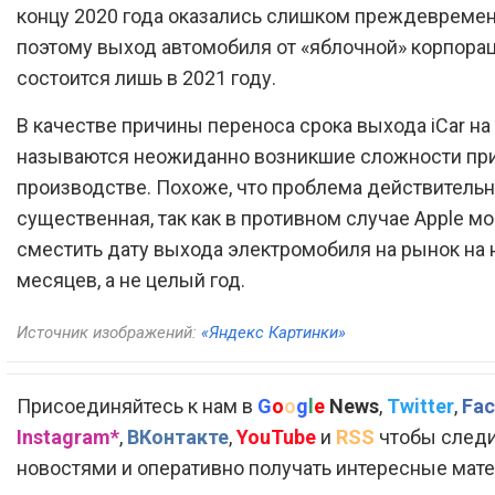
концу 2020 года оказались слишком преждевреме
поэтому выход автомобиля от «яблочной» корпора
состоится лишь в 2021 году.
В качестве причины переноса срока выхода iCar на
называются неожиданно возникшие сложности пр
производстве. Похоже, что проблема действитель
существенная, так как в противном случае Apple мо
сместить дату выхода электромобиля на рынок на 
месяцев, а не целый год.
Источник изображений:
«Яндекс Картинки»
Присоединяйтесь к нам в
G
o
o
g
l
e
News
,
Twitter
,
Fac
Instagram*
,
ВКонтакте
,
YouTube
и
RSS
чтобы следи
новостями и оперативно получать интересные мат