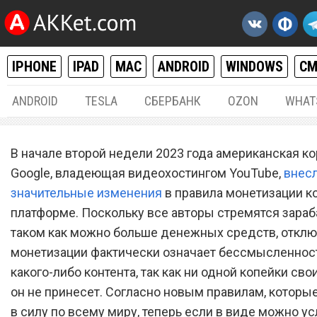
IPHONE
IPAD
MAC
ANDROID
WINDOWS
С
ANDROID
TESLA
СБЕРБАНК
OZON
WHAT
РАЗНОЕ
14.
В начале второй недели 2023 года американская к
Второй раз за неделю. Goo
Google, владеющая видеохостингом YouTube,
внес
значительные изменения
кардинально изменила пр
в правила монетизации ко
платформе. Поскольку все авторы стремятся зараб
YouTube
таком как можно больше денежных средств, отклю
монетизации фактически означает бессмысленнос
какого-либо контента, так как ни одной копейки св
он не принесет. Согласно новым правилам, которы
в силу по всему миру, теперь если в виде можно у