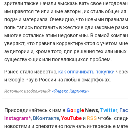
зрители также начали высказывать свое негодовани
им нравятся те или иные авторы, их стиль общения
подачи материала. Очевидно, что новыми правилам
попытались поставить в жесткие одинаковые рамки
многие остались этим недовольны. В самой компа
уверяют, что правила корректируются с учетом мн
аудитории и, кроме того, для решения тех или иных
существующих или появляющихся проблем.
Ранее стало известно,
как оплачивать покупки
через
и Google Pay в России на любых смартфонах.
Источник изображений:
«Яндекс Картинки»
Присоединяйтесь к нам в
G
o
o
g
l
e
News
,
Twitter
,
Fac
Instagram*
,
ВКонтакте
,
YouTube
и
RSS
чтобы следи
новостями и оперативно получать интересные мат