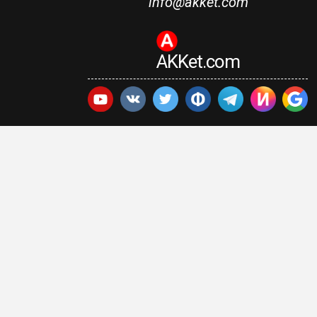
info@akket.com
AKKet.com