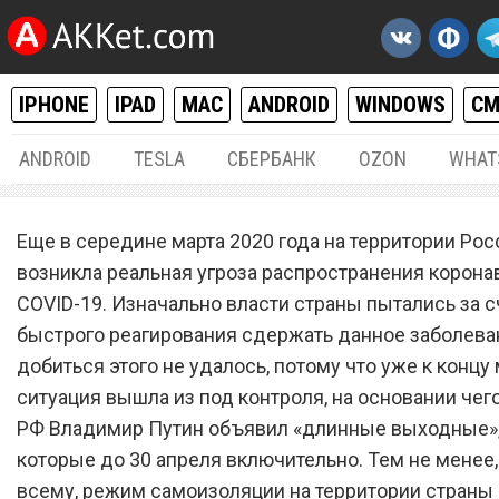
IPHONE
IPAD
MAC
ANDROID
WINDOWS
С
ANDROID
TESLA
СБЕРБАНК
OZON
WHAT
РАЗНОЕ
20.
Еще в середине марта 2020 года на территории Рос
Коронавирус наступает: на
возникла реальная угроза распространения корона
COVID-19. Изначально власти страны пытались за с
неделе в России случится
быстрого реагирования сдержать данное заболева
страшное
добиться этого не удалось, потому что уже к концу
ситуация вышла из под контроля, на основании чег
РФ Владимир Путин объявил «длинные выходные»
которые до 30 апреля включительно. Тем не менее,
всему, режим самоизоляции на территории страны