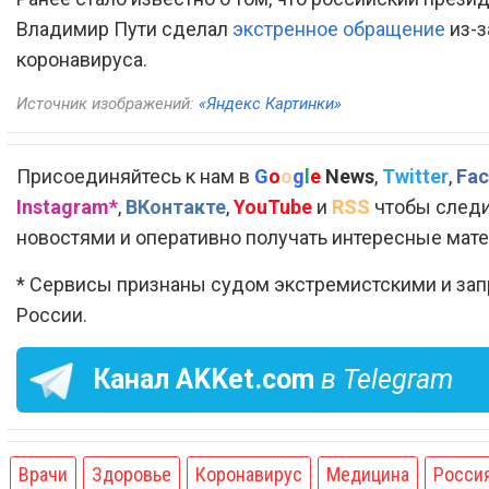
Владимир Пути сделал
экстренное обращение
из-з
коронавируса.
Источник изображений:
«Яндекс Картинки»
Присоединяйтесь к нам в
G
o
o
g
l
e
News
,
Twitter
,
Fac
Instagram*
,
ВКонтакте
,
YouTube
и
RSS
чтобы следи
новостями и оперативно получать интересные мат
* Сервисы признаны судом экстремистскими и за
России.
Канал
AKKet.com
в Telegram
Врачи
Здоровье
Коронавирус
Медицина
Росси