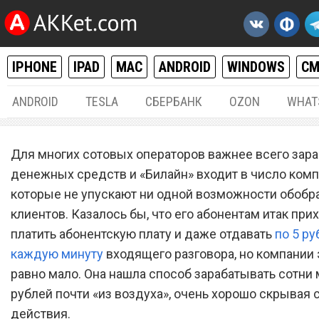
IPHONE
IPAD
MAC
ANDROID
WINDOWS
С
ANDROID
TESLA
СБЕРБАНК
OZON
WHAT
РАЗНОЕ
20.
Для многих сотовых операторов важнее всего зара
Сотовый оператор
денежных средств и «Билайн» входит в число комп
которые не упускают ни одной возможности обобр
«Билайн» обворовывает
клиентов. Казалось бы, что его абонентам итак при
каждого абонента. Провер
платить абонентскую плату и даже отдавать
по 5 ру
каждую минуту
входящего разговора, но компании 
равно мало. Она нашла способ зарабатывать сотни
рублей почти «из воздуха», очень хорошо скрывая 
действия.