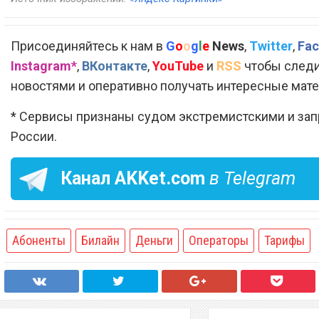
Присоединяйтесь к нам в
G
o
o
g
l
e
News
,
Twitter
,
Fac
Instagram*
,
ВКонтакте
,
YouTube
и
RSS
чтобы следи
новостями и оперативно получать интересные мат
* Сервисы признаны судом экстремистскими и за
России.
Канал
AKKet.com
в Telegram
Абоненты
Билайн
Деньги
Операторы
Тарифы