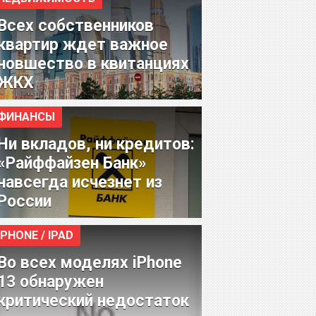
Всех собственников
квартир ждет важное
новшество в квитанциях
ЖКХ
ФИНАНСЫ
Ни вкладов, ни кредитов:
«Райффайзен Банк»
навсегда исчезнет из
России
IPHONE / IPAD
Во всех моделях iPhone
13 обнаружен
критический недостаток