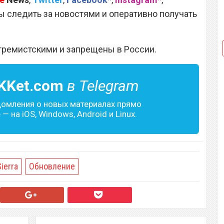
 следить за новостями и оперативно получать
тремистскими и запрещены в России.
KKet.com
в Telegram
домления о новых материалах прямо
— на iOS, Windows, Android и Linux.
Sierra
Обновление