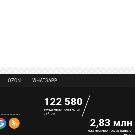
OZON
WHATSAPP
122 580
eжедневно пользуются
сайтом
2,83 млн
ежемесячно просматривают
ресурс