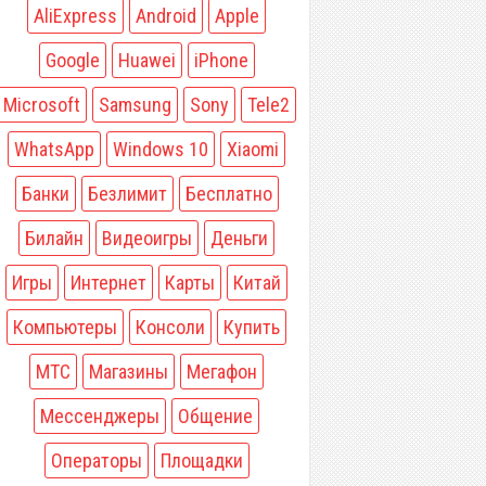
AliExpress
Android
Apple
Google
Huawei
iPhone
Microsoft
Samsung
Sony
Tele2
WhatsApp
Windows 10
Xiaomi
Банки
Безлимит
Бесплатно
Билайн
Видеоигры
Деньги
Игры
Интернет
Карты
Китай
Компьютеры
Консоли
Купить
МТС
Магазины
Мегафон
Мессенджеры
Общение
Операторы
Площадки