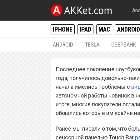
And
IPHONE
IPAD
MAC
ANDROID
ANDROID
TESLA
СБЕРБАНК
MAC / OS X
Последнее поколение ноутбуков
Apple решила п
года, получилось довольно-таки
автономной рабо
начала имелись проблемы с
ви
автономной работы новинок в н
версии macOS
итоге, многие покупатели оста
обошлись которые им крайне н
Ранее мы писали о том, что бо
сенсорной панелью Touch Bar
р