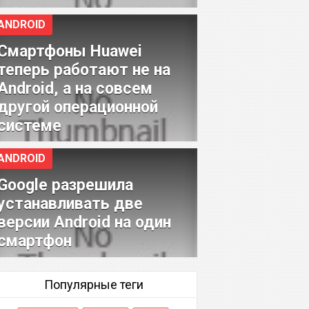
ANDROID
Смартфоны Huawei
теперь работают не на
Android, а на совсем
другой операционной
системе
ANDROID
Google разрешила
устанавливать две
версии Android на один
смартфон
Популярные теги