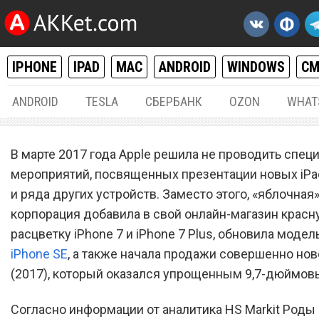
IPHONE
IPAD
MAC
ANDROID
WINDOWS
С
ANDROID
TESLA
СБЕРБАНК
OZON
WHAT
IPHONE / IPAD
28.
В марте 2017 года Apple решила не проводить спец
Инновационный 10,5-
мероприятий, посвященных презентации новых iPa
и ряда других устройств. Заместо этого, «яблочная
дюймовый iPad презентую
корпорация добавила в свой онлайн-магазин красн
апреле
расцветку iPhone 7 и iPhone 7 Plus, обновила моде
iPhone SE
, а также начала продажи совершенно но
(2017), который оказался упрощенным 9,7-дюймовы
Согласно информации от аналитика HS Markit Роды