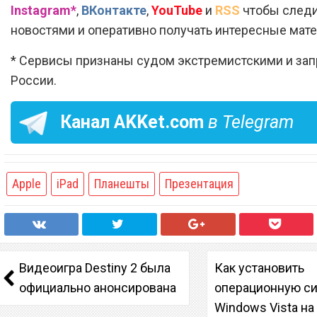
Instagram*
,
ВКонтакте
,
YouTube
и
RSS
чтобы следи
новостями и оперативно получать интересные мат
* Сервисы признаны судом экстремистскими и за
России.
Канал
AKKet.com
в Telegram
Apple
iPad
Планешты
Презентация
Видеоигра Destiny 2 была
Как установить
официально анонсирована
операционную с
Windows Vista на