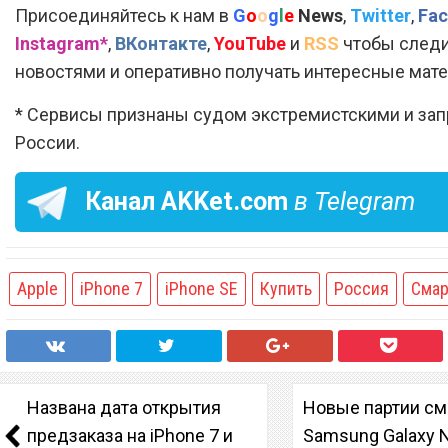
Присоединяйтесь к нам в
G
o
o
g
l
e
News
,
Twitter
,
Fac
Instagram*
,
ВКонтакте
,
YouTube
и
RSS
чтобы следи
новостями и оперативно получать интересные мат
* Сервисы признаны судом экстремистскими и за
России.
Канал
AKKet.com
в Telegram
Apple
iPhone 7
iPhone SE
Купить
Россия
Сма
Названа дата открытия
Новые партии с
предзаказа на iPhone 7 и
Samsung Galaxy N