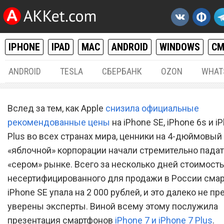
IPHONE
IPAD
MAC
ANDROID
WINDOWS
С
ANDROID
TESLA
СБЕРБАНК
OZON
WHAT
IPHONE / IPAD
11.
Вслед за тем, как Apple
снизила официальные
Стоимость iPhone SE на «
рекомендованные цены
на iPhone SE, iPhone 6s и i
Plus во всех странах мира, ценники на 4-дюймовый
рынке начала резко падат
«яблочной» корпорации начали стремительно падат
после презентации iPhone
«сером» рынке. Всего за несколько дней стоимость
несертифицированного для продажи в России сма
iPhone SE упала на 2 000 рублей, и это далеко не пр
уверены эксперты. Виной всему этому послужила
презентация смартфонов
iPhone 7 и iPhone 7 Plus
.