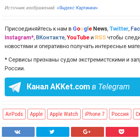
Источник изображений:
«Яндекс Картинки»
Присоединяйтесь к нам в
G
o
o
g
l
e
News
,
Twitter
,
Fac
Instagram*
,
ВКонтакте
,
YouTube
и
RSS
чтобы следи
новостями и оперативно получать интересные мат
* Сервисы признаны судом экстремистскими и за
России.
Канал
AKKet.com
в Telegram
AirPods
Apple
Apple Watch
iPhone 7
Россия
С