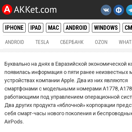
IPHONE
IPAD
MAC
ANDROID
WINDOWS
С
ANDROID
TESLA
СБЕРБАНК
OZON
WHAT
IPHONE / IPAD
30.
Буквально на днях в
Евразийской экономической 
Apple сертифицировала Ap
появилась информация о пяти ранее неизвестных 
устройствах компании Apple. Два из них являются
Watch 2, iPhone 7 и AirPod
смартфонами с модельными номерами
A1778, A178
продажи в России
работающими под управлением операционной сист
Два других продукта «яблочной» корпорации предс
себя смарт-часы нового поколения и беспроводны
AirPods.