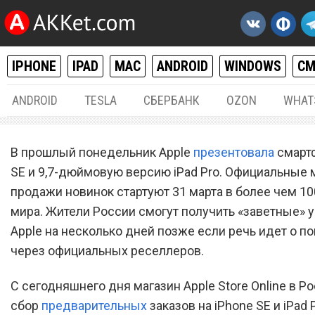
IPHONE
IPAD
MAC
ANDROID
WINDOWS
С
ANDROID
TESLA
СБЕРБАНК
OZON
WHAT
IPHONE / IPAD
29.
В прошлый понедельник Apple
презентовала
смартф
iPhone SE и iPad Pro появя
SE и 9,7-дюймовую версию iPad Pro. Официальные
продажи новинок стартуют 31 марта в более чем 10
российских магазинах 5 а
мира. Жители России смогут получить «заветные» 
Apple на несколько дней позже если речь идет о п
через официальных реселлеров.
С сегодняшнего дня магазин Apple Store Online в Р
сбор
предварительных
заказов на iPhone SE и iPad P