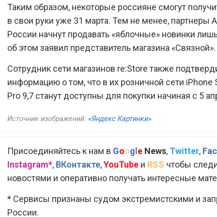
Таким образом, некоторые россияне смогут получи
в свои руки уже 31 марта. Тем не менее, партнеры A
России начнут продавать «яблочные» новинки лишь 
об этом заявил представитель магазина «Связной».
Сотрудник сети магазинов re:Store также подтверд
информацию о том, что в их розничной сети iPhone S
Pro 9,7 станут доступны для покупки начиная с 5 ап
Источник изображений:
«Яндекс Картинки»
Присоединяйтесь к нам в
G
o
o
g
l
e
News
,
Twitter
,
Fac
Instagram*
,
ВКонтакте
,
YouTube
и
RSS
чтобы следи
новостями и оперативно получать интересные мат
* Сервисы признаны судом экстремистскими и за
России.