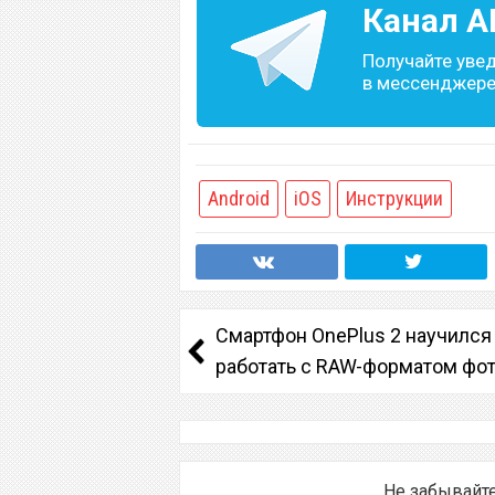
Канал
A
Получайте уве
в мессенджере 
Android
iOS
Инструкции
Смартфон OnePlus 2 научился
работать с RAW-форматом фо
Не забывайт