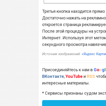
Третья кнопка находится прямо
Достаточно нажать на рекламно
откроется страница рекламируе
После этой процедуры на устро
Интернет. Используя этот метом
секундного просмотра навязчи
Источник изображений:
«Яндекс Карти
Присоединяйтесь к нам в
G
o
o
g
l
ВКонтакте
,
YouTube
и
RSS
чтобы
интересные материалы.
* Сервисы признаны судом экс