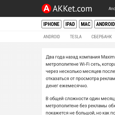
And
IPHONE
IPAD
MAC
ANDROID
ANDROID
TESLA
СБЕРБАНК
ANDROID
,
IPHONE / IPAD
Два года назад компания Maxi
Как быстро и бе
метрополитене Wi-Fi сеть, кото
Wi-Fi сети в метр
через несколько месяцев после
отказаться от просмотра рекл
Android
денег ежемесячно.
В общей сложности один месяц 
метрополитене без рекламы обхо
покажется не большой, но как п