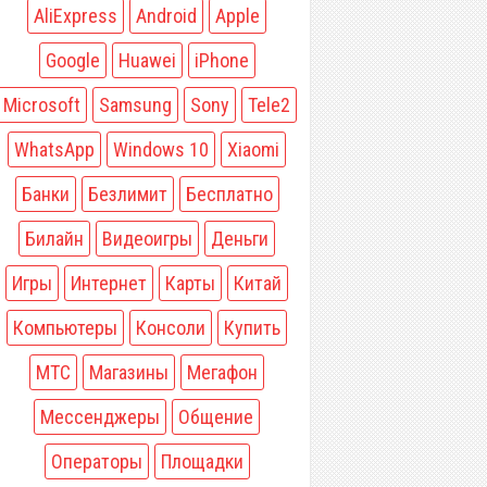
AliExpress
Android
Apple
Google
Huawei
iPhone
Microsoft
Samsung
Sony
Tele2
WhatsApp
Windows 10
Xiaomi
Банки
Безлимит
Бесплатно
Билайн
Видеоигры
Деньги
Игры
Интернет
Карты
Китай
Компьютеры
Консоли
Купить
МТС
Магазины
Мегафон
Мессенджеры
Общение
Операторы
Площадки