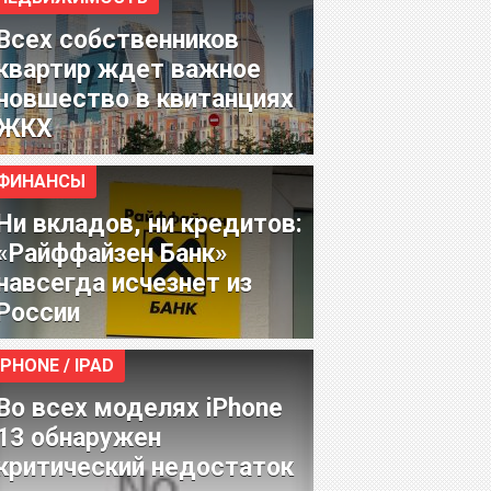
Всех собственников
квартир ждет важное
новшество в квитанциях
ЖКХ
ФИНАНСЫ
Ни вкладов, ни кредитов:
«Райффайзен Банк»
навсегда исчезнет из
России
IPHONE / IPAD
Во всех моделях iPhone
13 обнаружен
критический недостаток