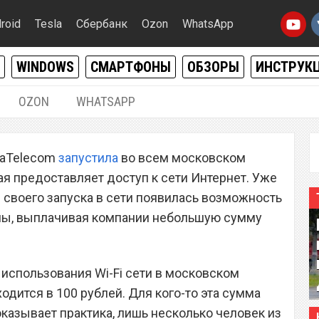
roid
Tesla
Сбербанк
Ozon
WhatsApp
WINDOWS
СМАРТФОНЫ
ОБЗОРЫ
ИНСТРУК
OZON
WHATSAPP
05.03.2016
|
1
maTelecom
запустила
во всем московском
сплатно подключаться к
рая предоставляет доступ к сети Интернет. Уже
о на iPhone, iPad и
 своего запуска в сети появилась возможность
амы, выплачивая компании небольшую сумму
использования Wi-Fi сети в московском
дится в 100 рублей. Для кого-то эта сумма
оказывает практика, лишь несколько человек из