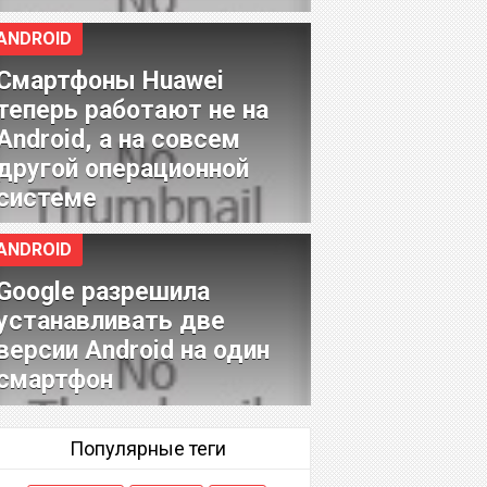
ANDROID
Смартфоны Huawei
теперь работают не на
Android, а на совсем
другой операционной
системе
ANDROID
Google разрешила
устанавливать две
версии Android на один
смартфон
Популярные теги