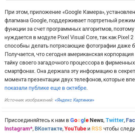
При этом, приложение «Google Камера», установлен
флагмана Google, поддерживает портретный режим
функции за счет программных алгоритмов, поэтому
нуждается в модуле Pixel Visual Core, так как Pixel 2 
способны делать потрясающие фотографии даже бе
Получается, что сегодня американская корпорация
тайку своего загадочного процессора в фирменных
смартфонах. Она держала эту информацию в секрет
момента презентации двух телефонов, которые вп
показали публике еще в октябре
.
Источник изображений:
«Яндекс Картинки»
Присоединяйтесь к нам в
G
o
o
g
l
e
News
,
Twitter
,
Fac
Instagram*
,
ВКонтакте
,
YouTube
и
RSS
чтобы следи