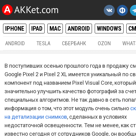
IPHONE
IPAD
MAC
ANDROID
WINDOWS
С
ANDROID
TESLA
СБЕРБАНК
OZON
WHAT
ANDROID
08.
В поступивших осенью прошлого года в продажу с
Google раскрыла тайну
Google Pixel 2 и Pixel 2 XL имеется уникальный по с
компонент под названием Pixel Visual Core, которы
процессора Pixel Visual Co
значительно улучшить качество фотографий за сче
смартфонах Pixel 2 и Pixel 
специальных алгоритмов. Не так давно в сеть попа
информация о том, что этот модуль очень сильно
с
на детализации снимков
, сделанных в условиях
недостаточной освещенности. Тем не менее, как с
известно сегодня от сотрудников Google, он вообщ