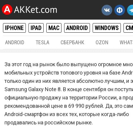
IPHONE
IPAD
MAC
ANDROID
WINDOWS
С
ANDROID
TESLA
СБЕРБАНК
OZON
WHAT
ANDROID
04.
За этот год на рынок было выпущено огромное мн
Samsung Galaxy Note 8
мобильных устройств топового уровня на базе Andro
только один из них является абсолютно лучшим, и 
сокрушительно подешевел
Samsung Galaxy Note 8. В конце сентября он поступ
России
официальную продажу на территории России, а про
рекомендованной цене в 69 990 рублей. Да, это са
Android-смартфон из всех тех, которые когда-либо
продавались на российском рынке.