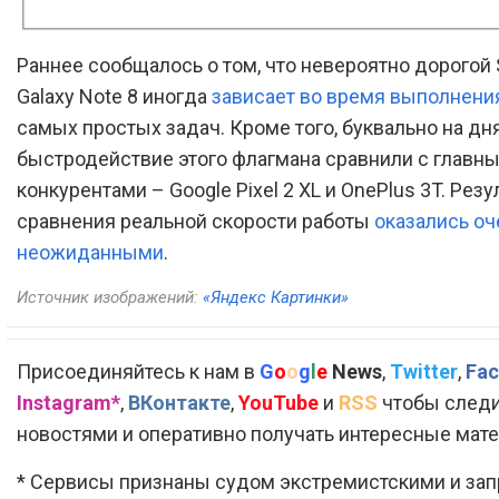
Раннее сообщалось о том, что невероятно дорогой
Galaxy Note 8 иногда
зависает во время выполнени
самых простых задач. Кроме того, буквально на дня
быстродействие этого флагмана сравнили с главн
конкурентами – Google Pixel 2 XL и OnePlus 3T. Рез
сравнения реальной скорости работы
оказались оч
неожиданными
.
Источник изображений:
«Яндекс Картинки»
Присоединяйтесь к нам в
G
o
o
g
l
e
News
,
Twitter
,
Fac
Instagram*
,
ВКонтакте
,
YouTube
и
RSS
чтобы следи
новостями и оперативно получать интересные мат
* Сервисы признаны судом экстремистскими и за