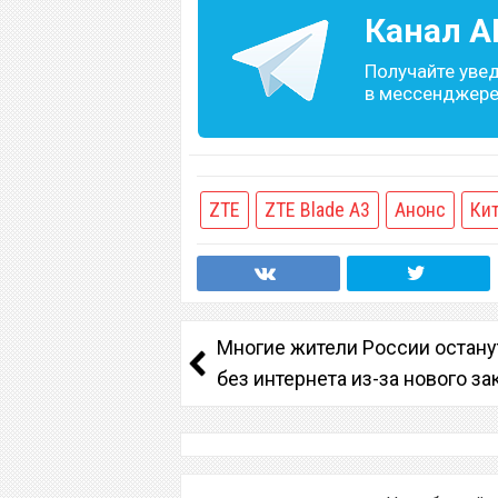
Канал
A
Получайте уве
в мессенджере 
ZTE
ZTE Blade A3
Анонс
Ки
Многие жители России остану
без интернета из-за нового за