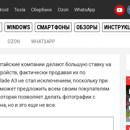
roid
Tesla
Сбербанк
Ozon
WhatsApp
WINDOWS
СМАРТФОНЫ
ОБЗОРЫ
ИНСТРУК
OZON
WHATSAPP
30.10.2017
|
2
итайские компании делают большую ставку на
 A3 – бюджетный
ройств, фактически продавая их по
ной камерой для
lade A3 не стал исключением, поскольку при
 может предложить всем своим покупателям
оторая позволяет делать фотографии с
, но и это еще не все.