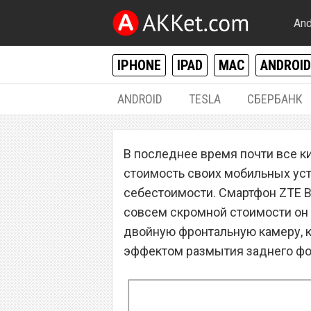
And
IPHONE
IPAD
MAC
ANDROID
ANDROID
TESLA
СБЕРБАНК
ANDROID
В последнее время почти все к
Анонс ZTE Blade
стоимость своих мобильных уст
смартфон с двой
себестоимости. Смартфон ZTE B
совсем скромной стоимости он
отличных селфи
двойную фронтальную камеру, к
эффектом размытия заднего фона