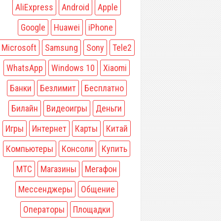
AliExpress
Android
Apple
Google
Huawei
iPhone
Microsoft
Samsung
Sony
Tele2
WhatsApp
Windows 10
Xiaomi
Банки
Безлимит
Бесплатно
Билайн
Видеоигры
Деньги
Игры
Интернет
Карты
Китай
Компьютеры
Консоли
Купить
МТС
Магазины
Мегафон
Мессенджеры
Общение
Операторы
Площадки