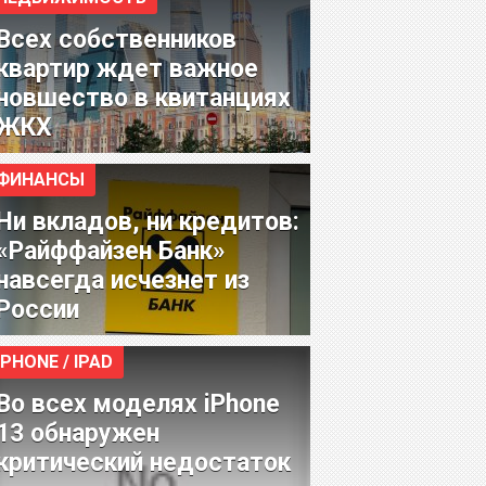
Всех собственников
квартир ждет важное
новшество в квитанциях
ЖКХ
ФИНАНСЫ
Ни вкладов, ни кредитов:
«Райффайзен Банк»
навсегда исчезнет из
России
IPHONE / IPAD
Во всех моделях iPhone
13 обнаружен
критический недостаток