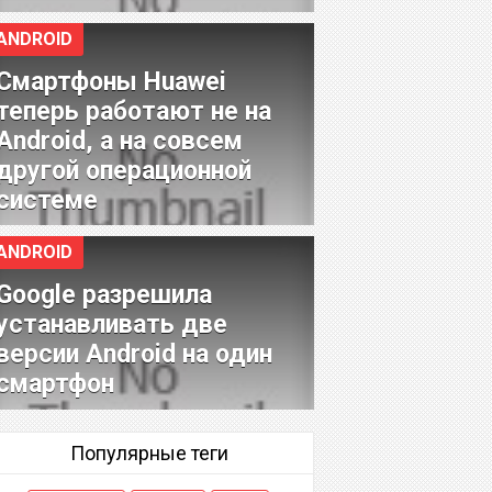
ANDROID
Смартфоны Huawei
теперь работают не на
Android, а на совсем
другой операционной
системе
ANDROID
Google разрешила
устанавливать две
версии Android на один
смартфон
Популярные теги