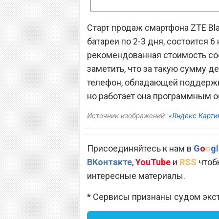
Старт продаж смартфона ZTE Bla
батареи по 2-3 дня, состоится 6
рекомендованная стоимость сост
заметить, что за такую сумму 
телефон, обладающей поддержко
но работает она программным об
Источник изображений:
«Яндекс Карти
Присоединяйтесь к нам в
G
o
o
g
l
ВКонтакте
,
YouTube
и
RSS
чтобы
интересные материалы.
* Сервисы признаны судом экс