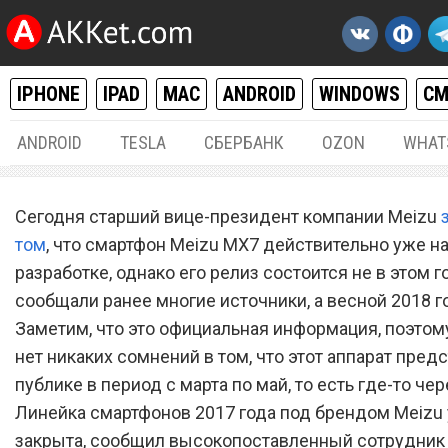
IPHONE
IPAD
MAC
ANDROID
WINDOWS
С
ANDROID
TESLA
СБЕРБАНК
OZON
WHAT
ANDROID
11.
Сегодня старший вице-президент компании Meizu
Первые подробности: Mei
том
, что смартфон Meizu MX7 действительно уже н
разработке, однако его релиз состоится не в этом го
MX7 получит безрамочны
сообщали ранее многие источники, а весной 2018 г
экран и кое-что еще
Заметим, что это официальная информация, поэтом
нет никаких сомнений в том, что этот аппарат пред
публике в период с марта по май, то есть где-то чер
Линейка смартфонов 2017 года под брендом Meizu
закрыта, сообщил высокопоставленный сотрудник 