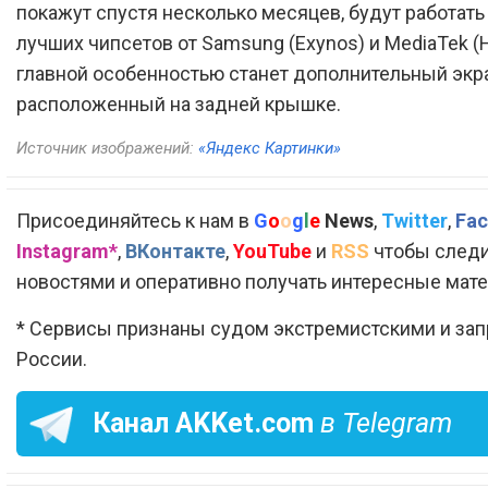
покажут спустя несколько месяцев, будут работать
лучших чипсетов от Samsung (Exynos) и MediaTek (He
главной особенностью станет дополнительный экра
расположенный на задней крышке.
Источник изображений:
«Яндекс Картинки»
Присоединяйтесь к нам в
G
o
o
g
l
e
News
,
Twitter
,
Fac
Instagram*
,
ВКонтакте
,
YouTube
и
RSS
чтобы следи
новостями и оперативно получать интересные мат
* Сервисы признаны судом экстремистскими и за
России.
Канал
AKKet.com
в Telegram