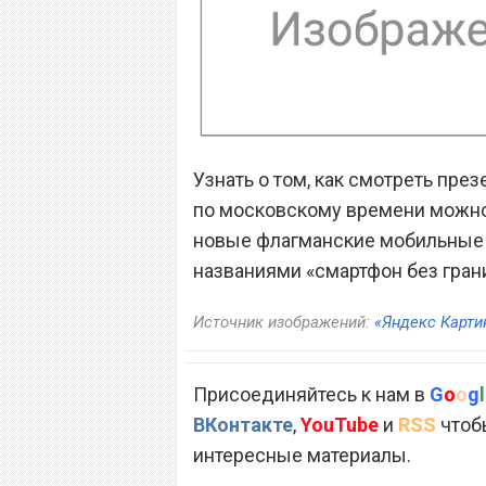
Узнать о том, как смотреть през
по московскому времени можн
новые флагманские мобильные 
названиями «смартфон без гран
Источник изображений:
«Яндекс Карти
Присоединяйтесь к нам в
G
o
o
g
l
ВКонтакте
,
YouTube
и
RSS
чтобы
интересные материалы.