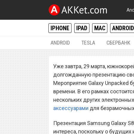
And
IPHONE
IPAD
MAC
ANDROID
ANDROID
TESLA
СБЕРБАНК
ANDROID
Уже завтра, 29 марта, южнокор
Завтра Samsung
долгожданную презентацию сво
смартфоны Galax
Мероприятие Galaxy Unpacked б
времени. В его рамках состоится
нескольких других электронных 
аксессуарами
для безрамочных
Презентация Samsung Galaxy S8 
интереса, поскольку о будущих