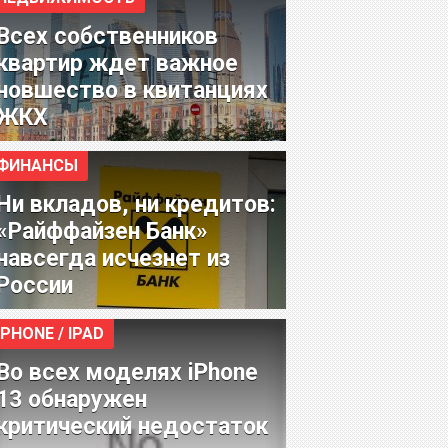
Всех собственников
квартир ждет важное
новшество в квитанциях
ЖКХ
ФИНАНСЫ
Ни вкладов, ни кредитов:
«Райффайзен Банк»
навсегда исчезнет из
России
IPHONE / IPAD
Во всех моделях iPhone
13 обнаружен
критический недостаток