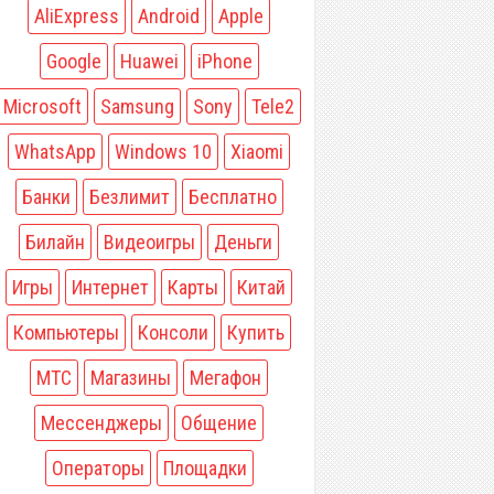
AliExpress
Android
Apple
Google
Huawei
iPhone
Microsoft
Samsung
Sony
Tele2
WhatsApp
Windows 10
Xiaomi
Банки
Безлимит
Бесплатно
Билайн
Видеоигры
Деньги
Игры
Интернет
Карты
Китай
Компьютеры
Консоли
Купить
МТС
Магазины
Мегафон
Мессенджеры
Общение
Операторы
Площадки