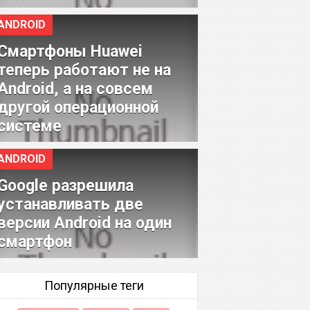
ANDROID
Смартфоны Huawei
теперь работают не на
Android, а на совсем
другой операционной
системе
ANDROID
Google разрешила
устанавливать две
версии Android на один
смартфон
Популярные теги