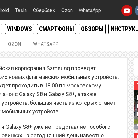
roid
Tesla
Сбербанк
Ozon
WhatsApp
WINDOWS
СМАРТФОНЫ
ОБЗОРЫ
ИНСТРУК
OZON
WHATSAPP
28.03.2017
|
0
ейская корпорация Samsung проведет
 официально презентует
их новых флагманских мобильных устройств.
y S8 и Galaxy S8+
удет проходить в 18:00 по московскому
 анонс Galaxy S8 и Galaxy S8+, а также
устройств, большая часть из которых станет
 мобильных устройств.
и Galaxy S8+ уже не представляет особого
 новинках на сегодняшний день известно