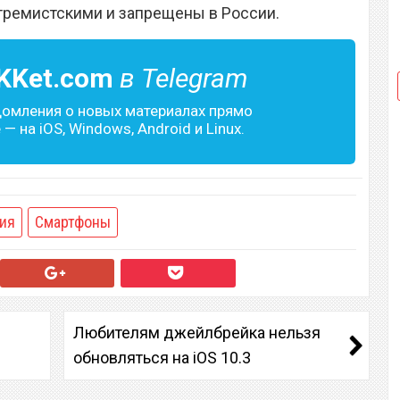
тремистскими и запрещены в России.
KKet.com
в Telegram
домления о новых материалах прямо
— на iOS, Windows, Android и Linux.
ия
Смартфоны
Любителям джейлбрейка нельзя
обновляться на iOS 10.3