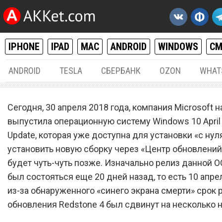
IPHONE
IPAD
MAC
ANDROID
WINDOWS
С
ANDROID
TESLA
СБЕРБАНК
OZON
WHAT
WINDOWS
30.
Сегодня, 30 апреля 2018 года, компания Microsoft 
Выпущена Windows 10 Apri
выпустила операционную систему Windows 10 April
Update, которая уже доступна для установки «с нуля
2018 Update с функцией
установить новую сборку через «Центр обновлени
Timeline и другими
будет чуть-чуть позже. Изначально релиз данной 
возможностями
был состояться еще 20 дней назад, то есть 10 апре
из-за обнаруженного «синего экрана смерти» срок 
обновления Redstone 4 был сдвинут на несколько 