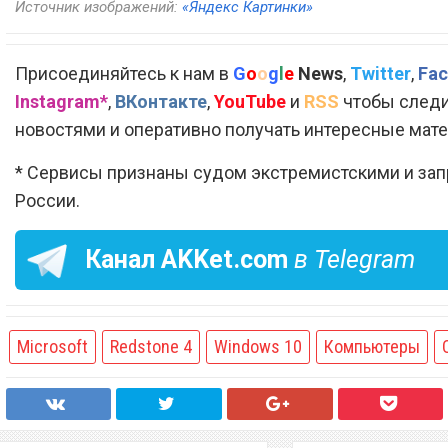
Источник изображений:
«Яндекс Картинки»
Присоединяйтесь к нам в
G
o
o
g
l
e
News
,
Twitter
,
Fac
Instagram*
,
ВКонтакте
,
YouTube
и
RSS
чтобы следи
новостями и оперативно получать интересные мат
* Сервисы признаны судом экстремистскими и за
России.
Канал
AKKet.com
в Telegram
Microsoft
Redstone 4
Windows 10
Компьютеры