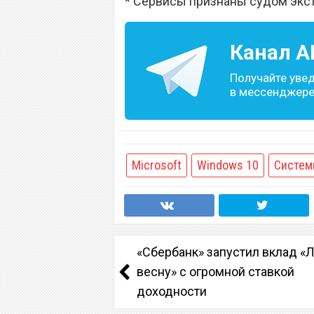
* Сервисы признаны судом экс
Канал
A
Получайте уве
в мессенджере 
Microsoft
Windows 10
Систе
«Сбербанк» запустил вклад «
весну» с огромной ставкой
доходности