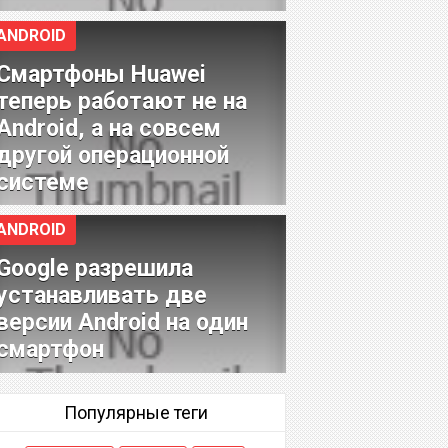
ANDROID
Смартфоны Huawei
теперь работают не на
Android, а на совсем
другой операционной
системе
ANDROID
Google разрешила
устанавливать две
версии Android на один
смартфон
Популярные теги