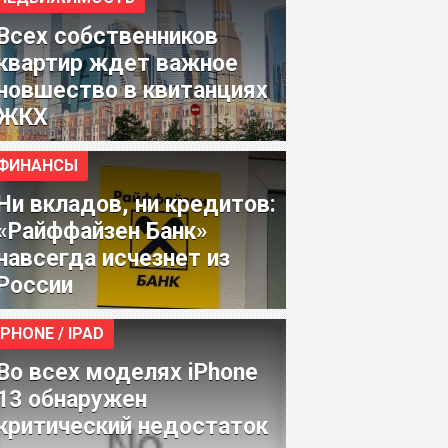
Всех собственников
квартир ждет важное
новшество в квитанциях
ЖКХ
ФИНАНСЫ
Ни вкладов, ни кредитов:
«Райффайзен Банк»
навсегда исчезнет из
России
IPHONE / IPAD
Во всех моделях iPhone
13 обнаружен
критический недостаток