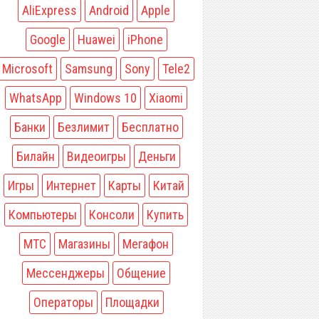
AliExpress
Android
Apple
Google
Huawei
iPhone
Microsoft
Samsung
Sony
Tele2
WhatsApp
Windows 10
Xiaomi
Банки
Безлимит
Бесплатно
Билайн
Видеоигры
Деньги
Игры
Интернет
Карты
Китай
Компьютеры
Консоли
Купить
МТС
Магазины
Мегафон
Мессенджеры
Общение
Операторы
Площадки