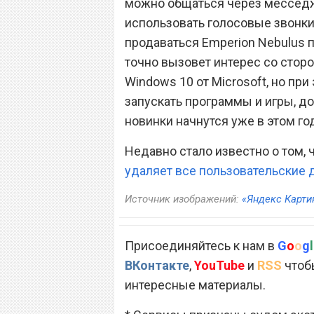
можно общаться через месседж
использовать голосовые звонки 
продаваться Emperion Nebulus п
точно вызовет интерес со стор
Windows 10 от Microsoft, но пр
запускать программы и игры, д
новинки начнутся уже в этом го
Недавно стало известно о том,
удаляет все пользовательские
Источник изображений:
«Яндекс Карти
Присоединяйтесь к нам в
G
o
o
g
l
ВКонтакте
,
YouTube
и
RSS
чтобы
интересные материалы.