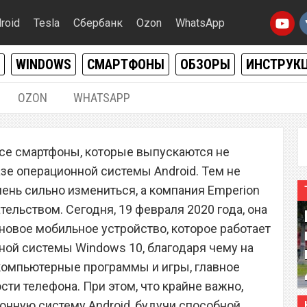
roid
Tesla
Сбербанк
Ozon
WhatsApp
WINDOWS
СМАРТФОНЫ
ОБЗОРЫ
ИНСТРУК
OZON
WHATSAPP
19.02.2020
|
0
се смартфоны, которые выпускаются не
 в мире смартфон на
азе операционной системы Android. Тем не
оддержкой приложений
чень сильно измениться, а компания Emperion
ельством. Сегодня, 19 февраля 2020 года, она
новое мобильное устройство, которое работает
ной системы Windows 10, благодаря чему на
компьютерные программы и игры, главное
ти телефона. При этом, что крайне важно,
нную систему Android, будучи способной