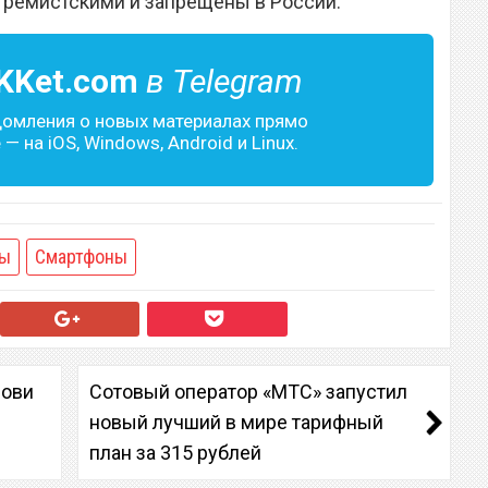
тремистскими и запрещены в России.
KKet.com
в Telegram
домления о новых материалах прямо
— на iOS, Windows, Android и Linux.
мы
Смартфоны
Лови
Сотовый оператор «МТС» запустил
новый лучший в мире тарифный
план за 315 рублей