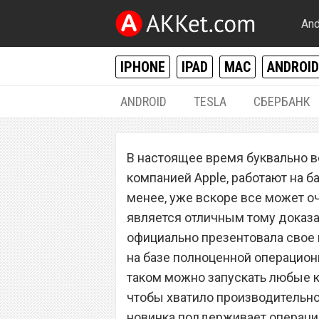
And
IPHONE
IPAD
MAC
ANDROID
ANDROID
TESLA
СБЕРБАНК
WINDOWS
В настоящее время буквально в
Выпущен первый
компанией Apple, работают на б
Windows 10 с п
менее, уже вскоре все может о
является отличным тому доказат
Android
официально презентовала свое 
на базе полноценной операцион
таком можно запускать любые 
чтобы хватило производительнос
новинка поддерживает операцио