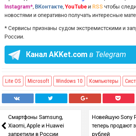
Instagram*
,
ВКонтакте
,
YouTube
и
RSS
чтобы следи
новостями и оперативно получать интересные мат
* Сервисы признаны судом экстремистскими и за
России.
Канал
AKKet.com
в Telegram
Lite OS
Microsoft
Windows 10
Компьютеры
Сис
Смартфоны Samsung,
Новейшую Sony P
Xiaomi, Apple и Huawei
теперь продают з
запретили в России
рублей