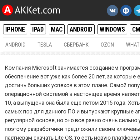
IPHONE
IPAD
MAC
ANDROID
WINDOWS
С
ANDROID
TESLA
СБЕРБАНК
OZON
WHAT
WINDOWS
17.
Компания Microsoft занимается созданием програ
Скачать Lite OS от Microsof
обеспечение вот уже как более 20 лет, за которые 
достичь больших успехов в этом плане. Самой поп
«убийцу» операционной
операционной системой в настоящее время являе
системы Windows 10
10, а выпущена она была еще летом 2015 года. Хоть 
самых пор для данного ПО и выпускают крупные а
регулярной основе, но оно все равно очень сильно 
поэтому разработчики предложили своим ключев
партнерам скачать Lite OS, то есть новую платформ