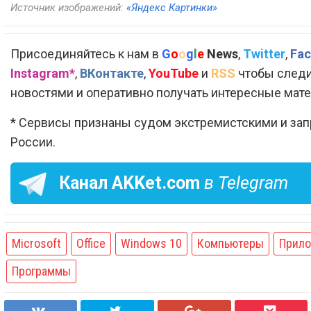
Источник изображений:
«Яндекс Картинки»
Присоединяйтесь к нам в
G
o
o
g
l
e
News
,
Twitter
,
Fac
Instagram*
,
ВКонтакте
,
YouTube
и
RSS
чтобы следи
новостями и оперативно получать интересные мат
* Сервисы признаны судом экстремистскими и за
России.
Канал
AKKet.com
в Telegram
Microsoft
Office
Windows 10
Компьютеры
Прил
Программы