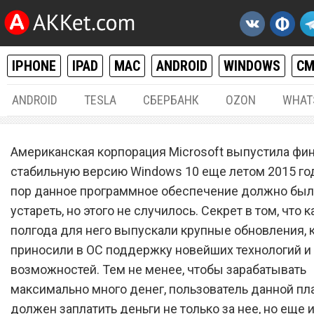
IPHONE
IPAD
MAC
ANDROID
WINDOWS
С
ANDROID
TESLA
СБЕРБАНК
OZON
WHAT
WINDOWS
31.
Американская корпорация Microsoft выпустила фи
Самое лучшее приложение
стабильную версию Windows 10 еще летом 2015 года
пор данное программное обеспечение должно был
500 рублей стало беспла
устареть, но этого не случилось. Секрет в том, что
для Windows 10
полгода для него выпускали крупные обновления, 
приносили в ОС поддержку новейших технологий и
возможностей. Тем не менее, чтобы зарабатывать
максимально много денег, пользователь данной п
должен заплатить деньги не только за нее, но еще и