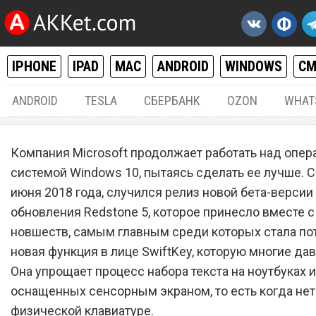
IPHONE
IPAD
MAC
ANDROID
WINDOWS
С
ANDROID
TESLA
СБЕРБАНК
OZON
WHAT
WINDOWS
15.
Компания Microsoft продолжает работать над опе
Windows 10 получила
системой Windows 10, пытаясь сделать ее лучше. С
июня 2018 года, случился релиз новой бета-версии
потрясающую новую
обновления Redstone 5, которое принесло вместе с
клавиатуру, которую давн
новшеств, самым главным среди которых стала п
ждали
новая функция в лице SwiftKey, которую многие да
Она упрощает процесс набора текста на ноутбуках и
оснащенных сенсорным экраном, то есть когда нет
физической клавиатуре.