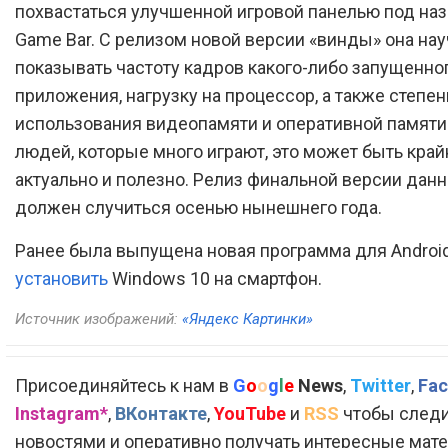
похвастаться улучшенной игровой панелью под на
Game Bar. С релизом новой версии «винды» она на
показывать частоту кадров какого-либо запущенно
приложения, нагрузку на процессор, а также степен
использования видеопамяти и оперативной памяти
людей, которые много играют, это может быть край
актуально и полезно. Релиз финальной версии дан
должен случиться осенью нынешнего года.
Ранее была выпущена новая программа для Androi
установить
Windows 10 на смартфон.
Источник изображений:
«Яндекс Картинки»
Присоединяйтесь к нам в
G
o
o
g
l
e
News
,
Twitter
,
Fac
Instagram*
,
ВКонтакте
,
YouTube
и
RSS
чтобы следи
новостями и оперативно получать интересные мат