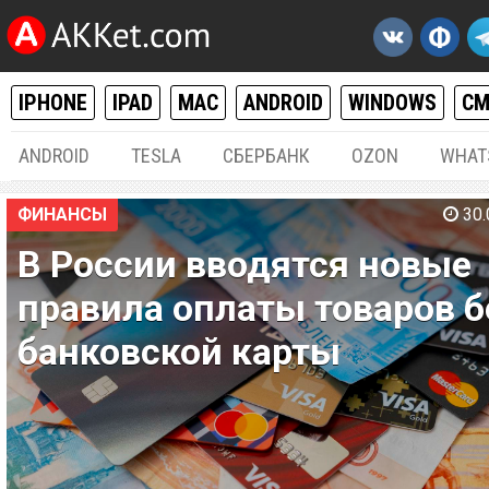
IPHONE
IPAD
MAC
ANDROID
WINDOWS
С
ANDROID
TESLA
СБЕРБАНК
OZON
WHAT
ФИНАНСЫ
30.
В России вводятся новые
правила оплаты товаров б
банковской карты