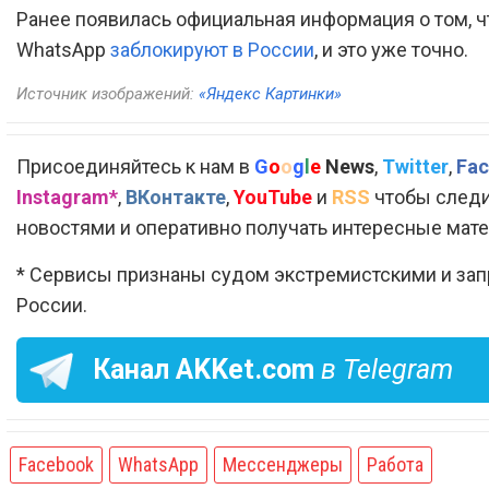
Ранее появилась официальная информация о том, ч
WhatsApp
заблокируют в России
, и это уже точно.
Источник изображений:
«Яндекс Картинки»
Присоединяйтесь к нам в
G
o
o
g
l
e
News
,
Twitter
,
Fac
Instagram*
,
ВКонтакте
,
YouTube
и
RSS
чтобы следи
новостями и оперативно получать интересные мат
* Сервисы признаны судом экстремистскими и за
России.
Канал
AKKet.com
в Telegram
Facebook
WhatsApp
Мессенджеры
Работа