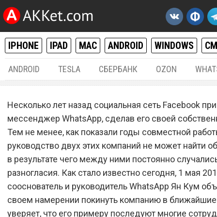
IPHONE
IPAD
MAC
ANDROID
WINDOWS
С
ANDROID
TESLA
СБЕРБАНК
OZON
WHAT
РАЗНОЕ
01.
Несколько лет назад социальная сеть Facebook пр
WhatsApp ждет крах из-за
мессенджер WhatsApp, сделав его своей собствен
Тем не менее, как показали годы совместной работ
всех сотрудников
руководство двух этих компаний не может найти о
в результате чего между ними постоянно случалис
разногласия. Как стало известно сегодня, 1 мая 201
сооснователь и руководитель WhatsApp Ян Кум объ
своем намерении покинуть компанию в ближайшие 
уверяет, что его примеру последуют многие сотруд