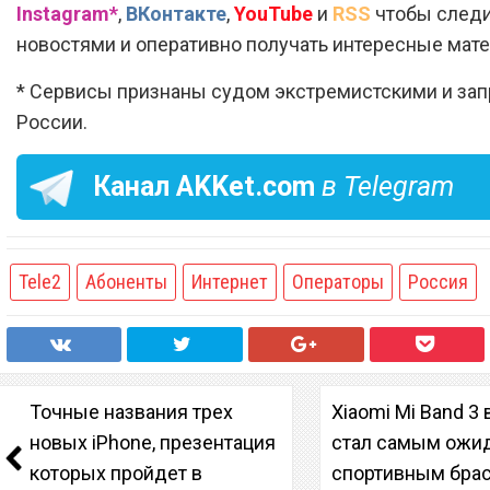
Instagram*
,
ВКонтакте
,
YouTube
и
RSS
чтобы следи
новостями и оперативно получать интересные мат
* Сервисы признаны судом экстремистскими и за
России.
Канал
AKKet.com
в Telegram
Tele2
Абоненты
Интернет
Операторы
Россия
Точные названия трех
Xiaomi Mi Band 3
новых iPhone, презентация
стал самым ож
которых пройдет в
спортивным бра