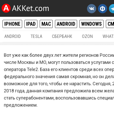
IPHONE
IPAD
MAC
ANDROID
WINDOWS
С
ANDROID
TESLA
СБЕРБАНК
OZON
WHAT
РАЗНОЕ
27.
Вот уже как более двух лет жители регионов России
Сотовый оператор Tele2
числе Москвы и МО, могут пользоваться услугами 
оператора Tele2. База его клиентов среди всех опе
предложил стать
федерального значения самая скромная, но он дел
суперабонентом
возможное для того, чтобы ее нарастить. Сегодня, 
2018 года, данная компания предложила всем же
стать суперабонентами, воспользовавшись специ
предложением.