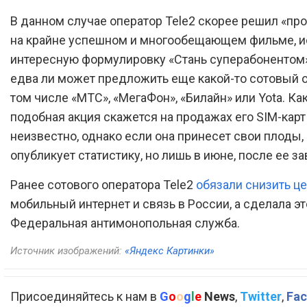
В данном случае оператор Tele2 скорее решил «пр
на крайне успешном и многообещающем фильме, и
интересную формулировку «Стань суперабонентом»
едва ли может предложить еще какой-то сотовый о
том числе «МТС», «МегаФон», «Билайн» или Yota. Ка
подобная акция скажется на продажах его SIM-карт
неизвестно, однако если она принесет свои плоды,
опубликует статистику, но лишь в июне, после ее з
Ранее сотового оператора Tele2
обязали снизить ц
мобильный интернет и связь в России, а сделала эт
Федеральная антимонопольная служба.
Источник изображений:
«Яндекс Картинки»
Присоединяйтесь к нам в
G
o
o
g
l
e
News
,
Twitter
,
Fac