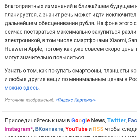
благоприятных изменений в ближайшем будущем 
планируется, а значит речь может идти исключител
дальнейшем обесценивании рубля. На фоне этого 
сейчас постараться максимально закупиться разл
электроникой, в том числе смартфонами Xiaomi, Sa
Huawei и Apple, потому как уже совсем скоро цены 
могут значительно повыситься.
Узнать о том, как покупать смартфоны, планшеты 
и любые другие вещи по минимальным ценам в Рос
можно здесь
.
Источник изображений:
«Яндекс Картинки»
Присоединяйтесь к нам в
G
o
o
g
l
e
News
,
Twitter
,
Fac
Instagram*
,
ВКонтакте
,
YouTube
и
RSS
чтобы следи