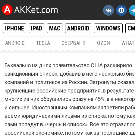
IPHONE
IPAD
MAC
ANDROID
WINDOWS
С
ANDROID
TESLA
СБЕРБАНК
OZON
WHAT
РАЗНОЕ
10.
Буквально на днях правительство США расширило
Смартфоны Xiaomi, Samsu
санкционный список, добавив в него несколько би
компаний и политиков из России. Затронуты оказал
Huawei и Apple сильно
крупнейшие российские предприятия, в результате 
подорожают в России
многих из них обрушились сразу на 45%, а в некото
и сильнее. Иностранным компаниям запретили рабо
всеми юридическими лицами из списка, потому как
сами попадут в «черный список». Все это отразилос
российской экономике, потому как за последние д