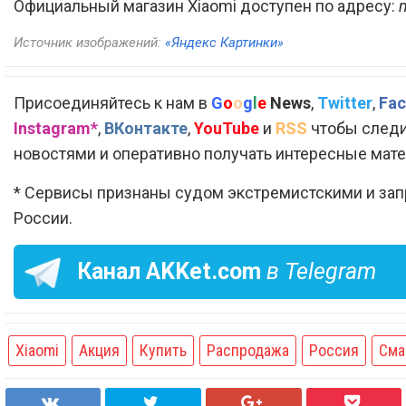
Официальный магазин Xiaomi доступен по адресу:
Источник изображений:
«Яндекс Картинки»
Присоединяйтесь к нам в
G
o
o
g
l
e
News
,
Twitter
,
Fac
Instagram*
,
ВКонтакте
,
YouTube
и
RSS
чтобы следи
новостями и оперативно получать интересные мат
* Сервисы признаны судом экстремистскими и за
России.
Канал
AKKet.com
в Telegram
Xiaomi
Акция
Купить
Распродажа
Россия
Сма