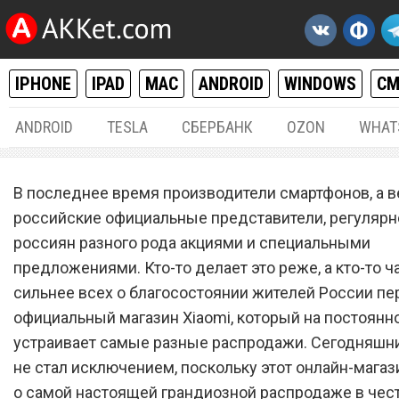
IPHONE
IPAD
MAC
ANDROID
WINDOWS
С
ANDROID
TESLA
СБЕРБАНК
OZON
WHAT
РАЗНОЕ
27.
В последнее время производители смартфонов, а в
Магазин Xiaomi в России
российские официальные представители, регулярн
россиян разного рода акциями и специальными
запустил грандиозную
предложениями. Кто-то делает это реже, а кто-то ч
распродажу в честь 8 мар
сильнее всех о благосостоянии жителей России п
официальный магазин Xiaomi, который на постоянн
устраивает самые разные распродажи. Сегодняшн
не стал исключением, поскольку этот онлайн-мага
о самой настоящей грандиозной распродаже в чест