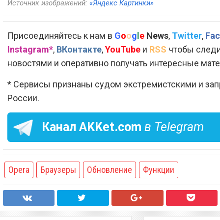
Источник изображений:
«Яндекс Картинки»
Присоединяйтесь к нам в
G
o
o
g
l
e
News
,
Twitter
,
Fac
Instagram*
,
ВКонтакте
,
YouTube
и
RSS
чтобы следи
новостями и оперативно получать интересные мат
* Сервисы признаны судом экстремистскими и за
России.
Канал
AKKet.com
в Telegram
Opera
Браузеры
Обновление
Функции