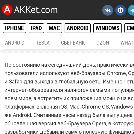
IPHONE
IPAD
MAC
ANDROID
WINDOWS
С
ANDROID
TESLA
СБЕРБАНК
OZON
WHAT
РАЗНОЕ
05.
По состоянию на сегодняшний день, практически в
В веб-браузер Opera доба
пользователи используют веб-браузеры Chrome, Ope
и Safari для выхода в глобальную сеть. Именно чет
самую полезную функцию
интернет-обозревателя являются самыми популяр
года, которая нужна всем
всем мире, а встретить их приложения можно на вс
платформах, включая iOS, Mac, Chrome OS, Windows
же Android. Считанные часы назад была выпущена
обновленная версия веб-браузера Opera, в которую
разработчики добавили самую полезную функцию 2