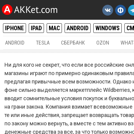
IPHONE
IPAD
MAC
ANDROID
WINDOWS
С
ANDROID
TESLA
СБЕРБАНК
OZON
WHAT
РАЗНОЕ
11.
Ни для кого не секрет, что если все российские он
Wildberries проводит мас
магазины играют по примерно одинаковым правил
предлагая привычные всем возможности. Однако 
списания с банковских кар
фоне сильно выделяется маркетплейс Wildberries,
Покупатели в бешенстве
вводит сомнительные условия покупок и буквально
на грани закона. Компания взимает всевозможные 
те или иные действия, запрещает возвращать това
по закону можно вернуть, а вместе с тем активно в
денежные средства за все, за что только возможно.