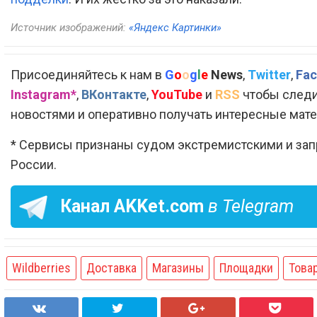
Источник изображений:
«Яндекс Картинки»
Присоединяйтесь к нам в
G
o
o
g
l
e
News
,
Twitter
,
Fac
Instagram*
,
ВКонтакте
,
YouTube
и
RSS
чтобы следи
новостями и оперативно получать интересные мат
* Сервисы признаны судом экстремистскими и за
России.
Канал
AKKet.com
в Telegram
Wildberries
Доставка
Магазины
Площадки
Това