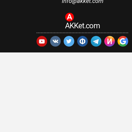
info@akket.com
AKKet.com