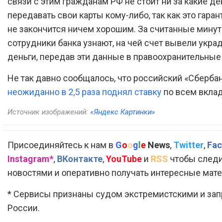
связи с этим гражданам РФ не стоит ни за какие де
передавать свои карты кому-либо, так как это гара
не закончится ничем хорошим. За считанные мину
сотрудники банка узнают, на чей счет вывели укр
деньги, передав эти данные в правоохранительные
Не так давно сообщалось, что российский «Сберба
неожиданно в 2,5 раза поднял ставку
по всем вкла
Источник изображений:
«Яндекс Картинки»
Присоединяйтесь к нам в
G
o
o
g
l
e
News
,
Twitter
,
Fac
Instagram*
,
ВКонтакте
,
YouTube
и
RSS
чтобы следи
новостями и оперативно получать интересные мат
* Сервисы признаны судом экстремистскими и за
России.