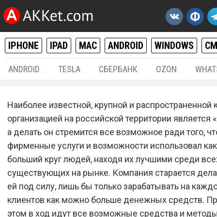
IPHONE
IPAD
MAC
ANDROID
WINDOWS
С
ANDROID
TESLA
СБЕРБАНК
OZON
WHAT
РАЗНОЕ
31.
Наиболее известной, крупной и распространенной 
За банковскую карту
организацией на российской территории является «
а делать он стремится все возможное ради того, ч
«Сбербанка» всем выпла
фирменные услуги и возможности использовал ка
по 100 000 рублей
больший круг людей, находя их лучшими среди все
существующих на рынке. Компания старается делат
ей под силу, лишь бы только зарабатывать на кажд
клиентов как можно больше денежных средств. Пр
этом в ход идут все возможные средства и методы