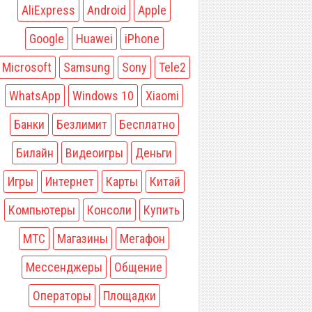
AliExpress
Android
Apple
Google
Huawei
iPhone
Microsoft
Samsung
Sony
Tele2
WhatsApp
Windows 10
Xiaomi
Банки
Безлимит
Бесплатно
Билайн
Видеоигры
Деньги
Игры
Интернет
Карты
Китай
Компьютеры
Консоли
Купить
МТС
Магазины
Мегафон
Мессенджеры
Общение
Операторы
Площадки