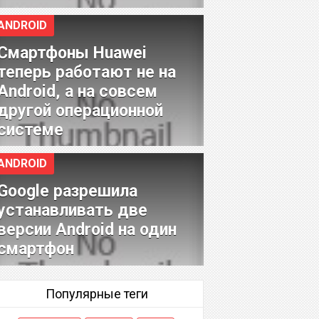
ANDROID
Смартфоны Huawei
теперь работают не на
Android, а на совсем
другой операционной
системе
ANDROID
Google разрешила
устанавливать две
версии Android на один
смартфон
Популярные теги