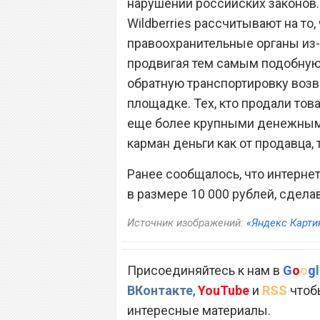
нарушении российских законов.
Wildberries рассчитывают на то,
правоохранительные органы из-з
продвигая тем самым подобную п
обратную транспортировку возв
площадке. Тех, кто продали тов
еще более крупными денежными
карман деньги как от продавца, т
Ранее сообщалось, что интернет
в размере 10 000 рублей, сдела
Источник изображений:
«Яндекс Карти
Присоединяйтесь к нам в
G
o
o
g
l
ВКонтакте
,
YouTube
и
RSS
чтобы
интересные материалы.