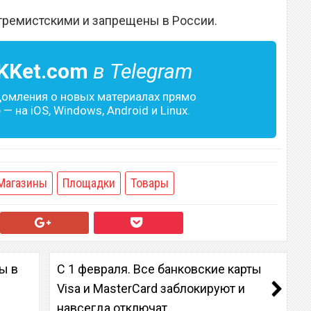
тремистскими и запрещены в России.
KKet.com
в Telegram
домления о новых материалах прямо
— на iOS, Windows, Android и Linux.
Магазины
Площадки
Товары
ы в
С 1 февраля. Все банковские карты
Visa и MasterCard заблокируют и
навсегда отключат