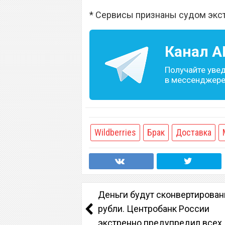
* Сервисы признаны судом экс
Канал
A
Получайте уве
в мессенджере 
Wildberries
Брак
Доставка
Деньги будут сконвертирован
рубли. Центробанк России
экстренно предупредил всех