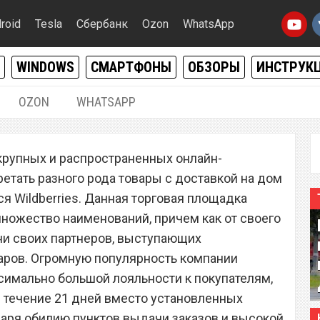
roid
Tesla
Сбербанк
Ozon
WhatsApp
WINDOWS
СМАРТФОНЫ
ОБЗОРЫ
ИНСТРУК
OZON
WHATSAPP
28.01.2023
|
0
крупных и распространенных онлайн-
енстве. Wildberries ввел
етать разного рода товары с доставкой на дом
 товаров с браком
ся Wildberries. Данная торговая площадка
множество наименований, причем как от своего
ени своих партнеров, выступающих
аров. Огромную популярность компании
симально большой лояльности к покупателям,
в течение 21 дней вместо установленных
одаря обилию пунктов выдачи заказов и высокой