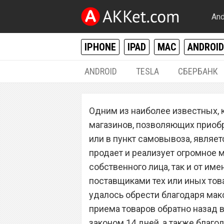
And
IPHONE
IPAD
MAC
ANDROID
ANDROID
TESLA
СБЕРБАНК
РАЗНОЕ
Одним из наиболее известных, 
Покупатели в беш
магазинов, позволяющих приобр
плату за возврат
или в пункт самовывоза, являет
продает и реализует огромное 
собственного лица, так и от им
поставщиками тех или иных тов
удалось обрести благодаря мак
приема товаров обратно назад 
законом 14 дней, а также благ