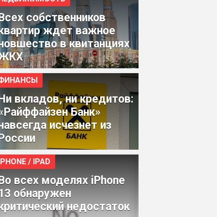
Всех собственников
квартир ждет важное
новшество в квитанциях
ЖКХ
ФИНАНСЫ
Ни вкладов, ни кредитов:
«Райффайзен Банк»
навсегда исчезнет из
России
IPHONE / IPAD
Во всех моделях iPhone
13 обнаружен
критический недостаток