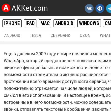
IPHONE
IPAD
MAC
ANDROID
WINDOWS
С
ANDROID
TESLA
СБЕРБАНК
OZON
WHAT
РАЗНОЕ
20.
Еще в далеком 2009 году в мире появился мессен
WhatsApp получил самую
WhatsApp, который предоставляет пользователям 
широкие функциональные возможности. Более того
долгожданную за 14 лет
возможности стремительно активно расширяются 
функцию
протяжении всего времени доступности сервиса, ч
положительно отражается на числе людей, которы
смысл в его использовании. В настоящее время, и
встроенные в него возможности, можно совершат
звонки, отправлять текстовые сообщения, звонить 