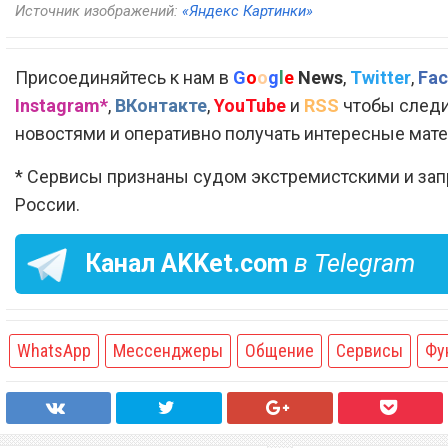
Источник изображений:
«Яндекс Картинки»
Присоединяйтесь к нам в
G
o
o
g
l
e
News
,
Twitter
,
Fac
Instagram*
,
ВКонтакте
,
YouTube
и
RSS
чтобы следи
новостями и оперативно получать интересные мат
* Сервисы признаны судом экстремистскими и за
России.
Канал
AKKet.com
в Telegram
WhatsApp
Мессенджеры
Общение
Сервисы
Фу