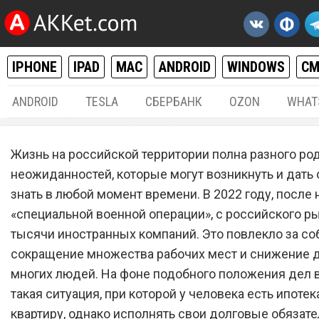
IPHONE
IPAD
MAC
ANDROID
WINDOWS
С
ANDROID
TESLA
СБЕРБАНК
OZON
WHAT
РАЗНОЕ
17.
Жизнь на российской территории полна разного ро
С 20 января. Россиян выс
неожиданностей, которые могут возникнуть и дать 
знать в любой момент времени. В 2022 году, после 
из квартир, купленных в
«специальной военной операции», с российского р
ипотеку
тысячи иностранных компаний. Это повлекло за со
сокращение множества рабочих мест и снижение 
многих людей. На фоне подобного положения дел 
такая ситуация, при которой у человека есть ипотек
квартиру, однако исполнять свои долговые обязате