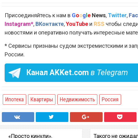
Присоединяйтесь к нам в
G
o
o
g
l
e
News
,
Twitter
,
Fac
Instagram*
,
ВКонтакте
,
YouTube
и
RSS
чтобы следи
новостями и оперативно получать интересные мат
* Сервисы признаны судом экстремистскими и за
России.
Канал
AKKet.com
в Telegram
Ипотека
Квартиры
Недвижимость
Россия
«Просто кинули».
Такого не ожидал