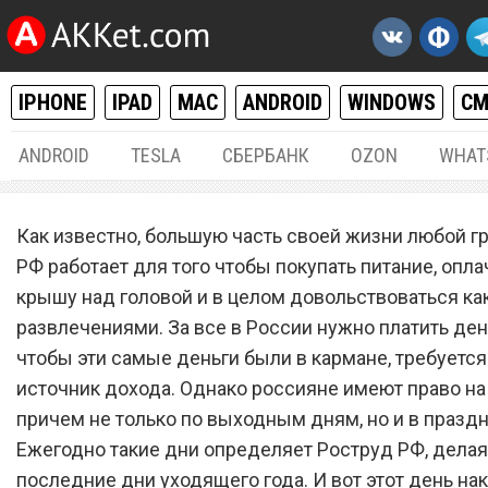
IPHONE
IPAD
MAC
ANDROID
WINDOWS
С
ANDROID
TESLA
СБЕРБАНК
OZON
WHAT
РАЗНОЕ
30.
Как известно, большую часть своей жизни любой 
Официально объявлены
РФ работает для того чтобы покупать питание, опла
крышу над головой и в целом довольствоваться к
праздничные дни, когда
развлечениями. За все в России нужно платить день
россияне будут отдыхать 
чтобы эти самые деньги были в кармане, требуется
2023 году
источник дохода. Однако россияне имеют право на
причем не только по выходным дням, но и в празд
Ежегодно такие дни определяет Роструд РФ, делая 
последние дни уходящего года. И вот этот день на