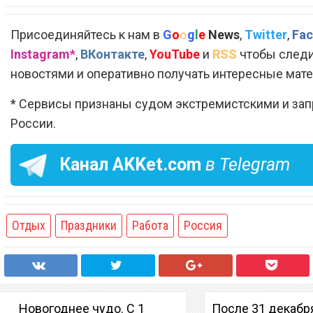
Присоединяйтесь к нам в
G
o
o
g
l
e
News
,
Twitter
,
Fac
Instagram*
,
ВКонтакте
,
YouTube
и
RSS
чтобы следи
новостями и оперативно получать интересные мат
* Сервисы признаны судом экстремистскими и за
России.
Канал
AKKet.com
в Telegram
Отдых
Праздники
Работа
Россия
Новогоднее чудо. С 1
После 31 декабр