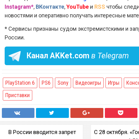
Instagram*
,
ВКонтакте
,
YouTube
и
RSS
чтобы следи
новостями и оперативно получать интересные мат
* Сервисы признаны судом экстремистскими и за
России.
Канал
AKKet.com
в Telegram
PlayStation 6
PS6
Sony
Видеоигры
Игры
Конс
Приставки
В России вводится запрет
С 28 октября. «Г