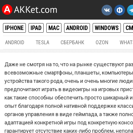
IPHONE
IPAD
MAC
ANDROID
WINDOWS
С
ANDROID
TESLA
СБЕРБАНК
OZON
WHAT
РАЗНОЕ
26.
Даже не смотря на то, что на рынке существуют р
Sony PlayStation 6 выпуще
всевозможные смартфоны, планшеты, компьютеры
устройства такого рода, очень и очень многие люди
Это самая мощная игрова
предпочитают играть в видеоигры на игровых прист
приставка в истории
как такие способны обеспечить просто шикарный 
человечества
опыт благодаря полной нативной поддержке класс
органов управления в виде геймпада, а также полн
адаптацией конкретной игры под конкретную консол
гарантирует отсутствие каких-либо проблем, непол